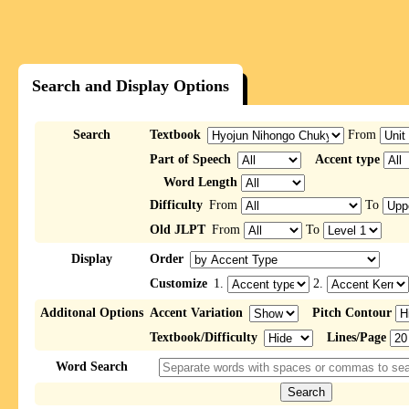
Search and Display Options
Search
Textbook
From
Part of Speech
Accent type
Word Length
Difficulty
From
To
Old JLPT
From
To
Display
Order
Customize
1.
2.
Additonal Options
Accent Variation
Pitch Contour
Textbook/Difficulty
Lines/Page
Word Search