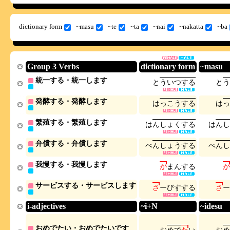
dictionary form
~masu
~te
~ta
~nai
~nakatta
~ba
Group 3 Verbs
dictionary form
~masu
統一する・統一します
と
う
い
つ
す
る
と
う
発酵する・発酵します
は
っ
こ
う
す
る
は
っ
繁殖する・繁殖します
は
ん
し
ょ
く
す
る
は
ん
し
弁償する・弁償します
べ
ん
し
ょ
う
す
る
べ
ん
し
我慢する・我慢します
が
ま
ん
す
る
が
サービスする・サービスします
さ
ー
び
す
す
る
さ
ー
i-adjectives
~i+N
~idesu
おめでたい・おめでたいです