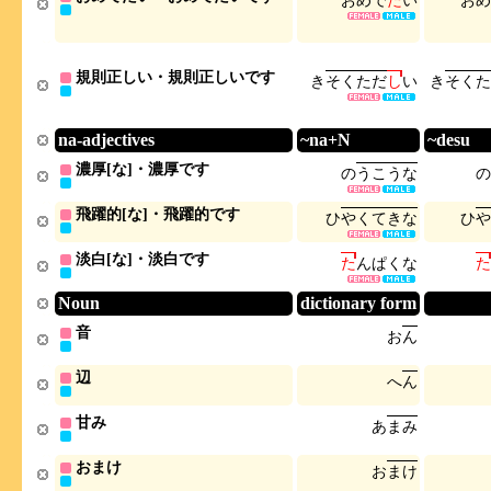
お
め
で
た
い
お
め
規則正しい・規則正しいです
き
そ
く
た
だ
し
い
き
そ
く
た
na-adjectives
~na+N
~desu
濃厚[な]・濃厚です
の
う
こ
う
な
の
飛躍的[な]・飛躍的です
ひ
や
く
て
き
な
ひ
や
淡白[な]・淡白です
た
ん
ぱ
く
な
た
Noun
dictionary form
音
お
ん
辺
へ
ん
甘み
あ
ま
み
おまけ
お
ま
け