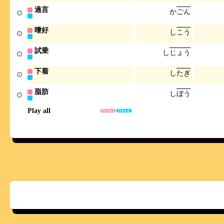
過言
か
ご
ん
嗜好
し
こ
う
試乗
し
じ
ょ
う
下着
し
た
ぎ
脂肪
し
ぼ
う
Play all