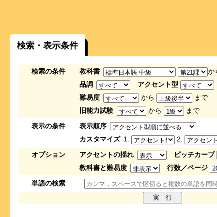
検索・表示条件
検索の条件
教科書
か
品詞
アクセント型
難易度
から
まで
旧能力試験
から
まで
表示の条件
表示順序
カスタマイズ
1.
2.
オプション
アクセントの揺れ
ピッチカーブ
教科書と難易度
行数／ページ
単語の検索