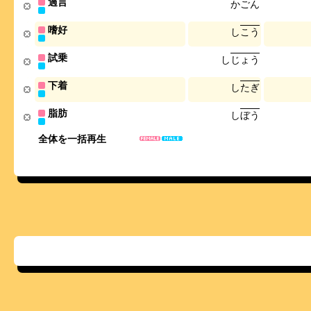
過言
か
ご
ん
嗜好
し
こ
う
試乗
し
じ
ょ
う
下着
し
た
ぎ
脂肪
し
ぼ
う
全体を一括再生