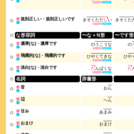
規則正しい・規則正しいです
き
そ
く
た
だ
し
い
き
そ
く
た
な形容詞
〜な + N形
〜です形
濃厚[な]・濃厚です
の
う
こ
う
な
の
飛躍的[な]・飛躍的です
ひ
や
く
て
き
な
ひ
や
淡白[な]・淡白です
た
ん
ぱ
く
な
た
名詞
辞書形
音
お
ん
辺
へ
ん
甘み
あ
ま
み
おまけ
お
ま
け