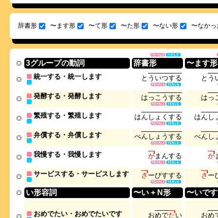
辞書形
〜ます形
〜て形
〜た形
〜ない形
〜なかっ
3グループの動詞
辞書形
〜ます形
統一する・統一します
と
う
い
つ
す
る
と
う
発酵する・発酵します
は
っ
こ
う
す
る
は
っ
繁殖する・繁殖します
は
ん
し
ょ
く
す
る
は
ん
し
弁償する・弁償します
べ
ん
し
ょ
う
す
る
べ
ん
し
我慢する・我慢します
が
ま
ん
す
る
が
サービスする・サービスします
さ
ー
び
す
す
る
さ
ー
い形容詞
〜い + N形
〜いです
おめでたい・おめでたいです
お
め
で
た
い
お
め