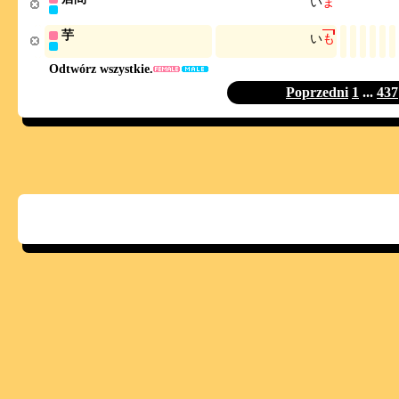
い
ま
芋
い
も
Odtwórz wszystkie.
Poprzedni
1
...
437