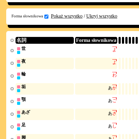
Pokaż wszystko
/
Ukryj wszystko
Forma słownikowa
名詞
Forma słownikowa
世
よ
夜
よ
輪
わ
垢
あ
か
顎
あ
ご
あざ
あ
ざ
足
あ
し
脚
あ
し