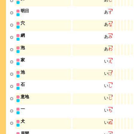
明日
あ
す
穴
あ
な
網
あ
み
泡
あ
わ
家
い
え
池
い
け
石
い
し
意地
い
じ
一
い
ち
犬
い
ぬ
居間