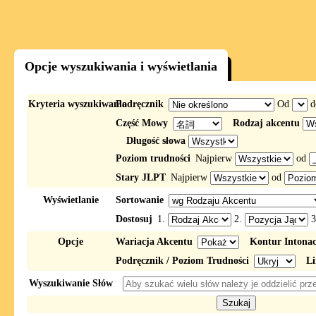
Opcje wyszukiwania i wyświetlania
Kryteria wyszukiwania
Podręcznik
Od
d
Część Mowy
Rodzaj akcentu
Długość słowa
Poziom trudności
Najpierw
od
Stary JLPT
Najpierw
od
Wyświetlanie
Sortowanie
Dostosuj
1.
2.
3
Opcje
Wariacja Akcentu
Kontur Intona
Podręcznik / Poziom Trudności
Li
Wyszukiwanie Słów