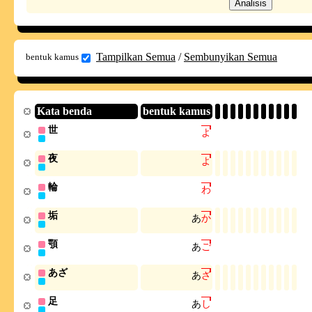
Tampilkan Semua
/
Sembunyikan Semua
bentuk kamus
Kata benda
bentuk kamus
世
よ
夜
よ
輪
わ
垢
あ
か
顎
あ
ご
あざ
あ
ざ
足
あ
し