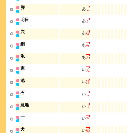
脚
あ
し
明日
あ
す
穴
あ
な
網
あ
み
泡
あ
わ
家
い
え
池
い
け
石
い
し
意地
い
じ
一
い
ち
犬
い
ぬ