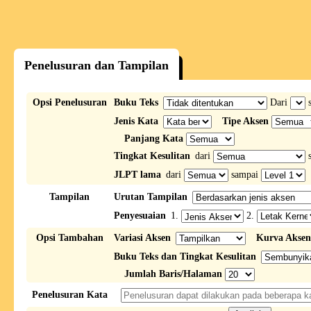
Penelusuran dan Tampilan
Opsi Penelusuran
Buku Teks
Dari
s
Jenis Kata
Tipe Aksen
Panjang Kata
Tingkat Kesulitan
dari
s
JLPT lama
dari
sampai
Tampilan
Urutan Tampilan
Penyesuaian
1.
2.
Opsi Tambahan
Variasi Aksen
Kurva Aksen
Buku Teks dan Tingkat Kesulitan
Jumlah Baris/Halaman
Penelusuran Kata