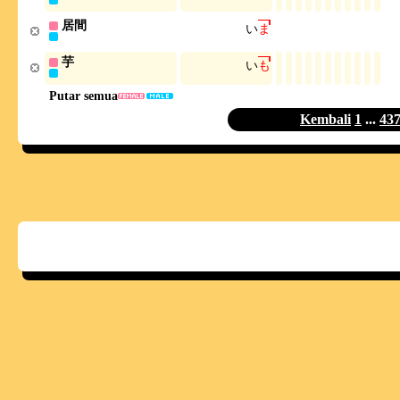
居間
い
ま
芋
い
も
Putar semua
Kembali
1
...
43