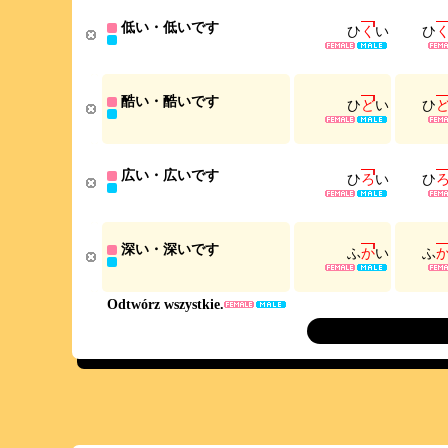
低い・低いです
ひ
く
い
ひ
酷い・酷いです
ひ
ど
い
ひ
広い・広いです
ひ
ろ
い
ひ
深い・深いです
ふ
か
い
ふ
Odtwórz wszystkie.