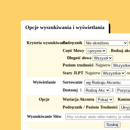
Opcje wyszukiwania i wyświetlania
Kryteria wyszukiwania
Podręcznik
Część Mowy
Rodzaj ak
Długość słowa
Poziom trudności
Najpierw
Stary JLPT
Najpierw
o
Wyświetlanie
Sortowanie
Dostosuj
1.
2.
Opcje
Wariacja Akcentu
Kontur
Podręcznik / Poziom Trudności
Wyszukiwanie Słów