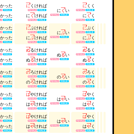
か
っ
た
に
く
け
れ
ば
に
く
く
に
く
い
か
っ
た
に
く
け
れ
ば
に
く
く
か
っ
た
に
ぶ
け
れ
ば
に
ぶ
く
に
ぶ
い
か
っ
た
に
ぶ
け
れ
ば
に
ぶ
く
か
っ
た
ぬ
る
け
れ
ば
ぬ
る
く
ぬ
る
い
か
っ
た
ぬ
る
け
れ
ば
ぬ
る
く
か
っ
た
の
ろ
け
れ
ば
の
ろ
く
の
ろ
い
か
っ
た
の
ろ
け
れ
ば
の
ろ
く
か
っ
た
は
や
け
れ
ば
は
や
く
は
や
い
か
っ
た
は
や
け
れ
ば
は
や
く
か
っ
た
は
や
け
れ
ば
は
や
く
は
や
い
か
っ
た
は
や
け
れ
ば
は
や
く