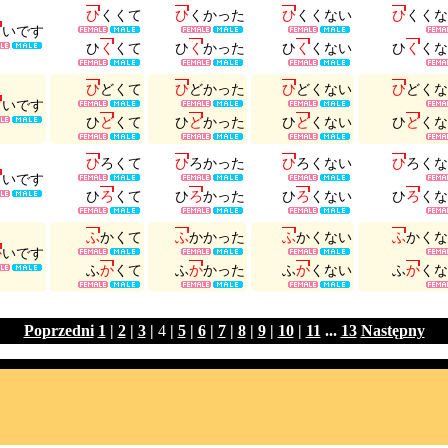
ひ
く
く
て
ひ
く
か
っ
た
ひ
く
く
な
い
ひ
く
く
な
く
い
で
す
ひ
く
く
て
ひ
く
か
っ
た
ひ
く
く
な
い
ひ
く
く
な
ひ
ど
く
て
ひ
ど
か
っ
た
ひ
ど
く
な
い
ひ
ど
く
な
ど
い
で
す
ひ
ど
く
て
ひ
ど
か
っ
た
ひ
ど
く
な
い
ひ
ど
く
な
ひ
ろ
く
て
ひ
ろ
か
っ
た
ひ
ろ
く
な
い
ひ
ろ
く
な
ろ
い
で
す
ひ
ろ
く
て
ひ
ろ
か
っ
た
ひ
ろ
く
な
い
ひ
ろ
く
な
ふ
か
く
て
ふ
か
か
っ
た
ふ
か
く
な
い
ふ
か
く
な
か
い
で
す
ふ
か
く
て
ふ
か
か
っ
た
ふ
か
く
な
い
ふ
か
く
な
Poprzedni
1
|
2
|
3
|
4
|
5
|
6
|
7
|
8
|
9
|
10
|
11
...
13
Następny