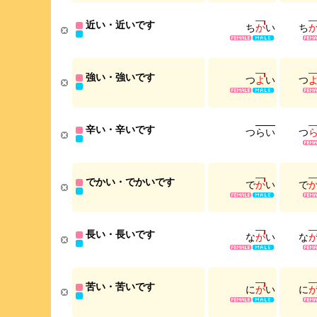
近い・近いです
ち
か
い
ち
強い・強いです
つ
よ
い
つ
辛い・辛いです
つ
ら
い
つ
でかい・でかいです
で
か
い
で
長い・長いです
な
が
い
な
苦い・苦いです
に
が
い
に