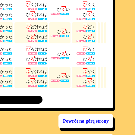
か
っ
た
ひ
く
け
れ
ば
ひ
く
く
ひ
く
い
か
っ
た
ひ
く
け
れ
ば
ひ
く
く
か
っ
た
ひ
ど
け
れ
ば
ひ
ど
く
ひ
ど
い
か
っ
た
ひ
ど
け
れ
ば
ひ
ど
く
か
っ
た
ひ
ろ
け
れ
ば
ひ
ろ
く
ひ
ろ
い
か
っ
た
ひ
ろ
け
れ
ば
ひ
ろ
く
か
っ
た
ふ
か
け
れ
ば
ふ
か
く
ふ
か
い
か
っ
た
ふ
か
け
れ
ば
ふ
か
く
Powrót na górę strony