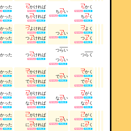
か
っ
た
ち
か
け
れ
ば
ち
か
く
ち
か
い
か
っ
た
ち
か
け
れ
ば
ち
か
く
か
っ
た
つ
よ
け
れ
ば
つ
よ
く
つ
よ
い
か
っ
た
つ
よ
け
れ
ば
つ
よ
く
つ
ら
い
か
っ
た
つ
ら
け
れ
ば
つ
ら
く
つ
ら
い
か
っ
た
で
か
け
れ
ば
で
か
く
で
か
い
か
っ
た
で
か
け
れ
ば
で
か
く
か
っ
た
な
が
け
れ
ば
な
が
く
な
が
い
か
っ
た
な
が
け
れ
ば
な
が
く
か
っ
た
に
が
け
れ
ば
に
が
く
に
が
い
か
っ
た
に
が
け
れ
ば
に
が
く