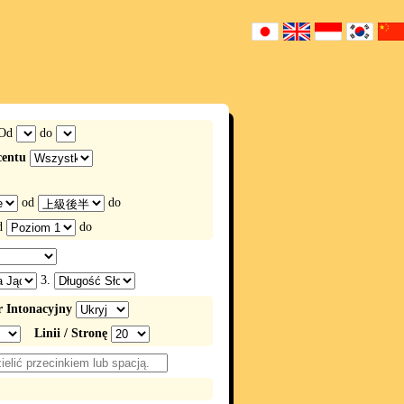
Od
do
centu
od
do
d
do
3.
 Intonacyjny
Linii / Stronę