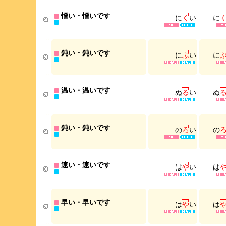
憎い・憎いです
に
く
い
に
鈍い・鈍いです
に
ぶ
い
に
温い・温いです
ぬ
る
い
ぬ
鈍い・鈍いです
の
ろ
い
の
速い・速いです
は
や
い
は
早い・早いです
は
や
い
は