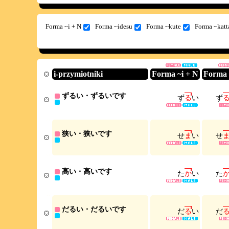
Forma ~i + N
Forma ~idesu
Forma ~kute
Forma ~katt
i-przymiotniki
Forma ~i + N
Forma 
ずるい・ずるいです
ず
る
い
ず
狭い・狭いです
せ
ま
い
せ
高い・高いです
た
か
い
た
だるい・だるいです
だ
る
い
だ