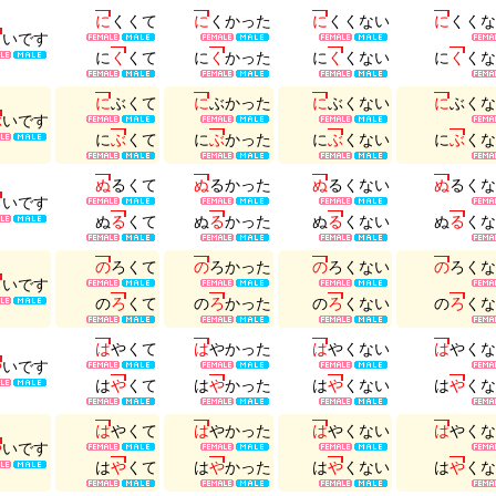
に
く
く
て
に
く
か
っ
た
に
く
く
な
い
に
く
く
な
く
い
で
す
に
く
く
て
に
く
か
っ
た
に
く
く
な
い
に
く
く
な
に
ぶ
く
て
に
ぶ
か
っ
た
に
ぶ
く
な
い
に
ぶ
く
な
ぶ
い
で
す
に
ぶ
く
て
に
ぶ
か
っ
た
に
ぶ
く
な
い
に
ぶ
く
な
ぬ
る
く
て
ぬ
る
か
っ
た
ぬ
る
く
な
い
ぬ
る
く
な
る
い
で
す
ぬ
る
く
て
ぬ
る
か
っ
た
ぬ
る
く
な
い
ぬ
る
く
な
の
ろ
く
て
の
ろ
か
っ
た
の
ろ
く
な
い
の
ろ
く
な
ろ
い
で
す
の
ろ
く
て
の
ろ
か
っ
た
の
ろ
く
な
い
の
ろ
く
な
は
や
く
て
は
や
か
っ
た
は
や
く
な
い
は
や
く
な
や
い
で
す
は
や
く
て
は
や
か
っ
た
は
や
く
な
い
は
や
く
な
は
や
く
て
は
や
か
っ
た
は
や
く
な
い
は
や
く
な
や
い
で
す
は
や
く
て
は
や
か
っ
た
は
や
く
な
い
は
や
く
な