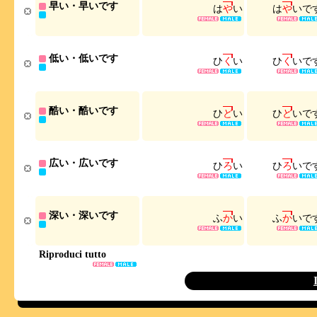
早い・早いです
は
や
い
は
や
い
で
低い・低いです
ひ
く
い
ひ
く
い
で
酷い・酷いです
ひ
ど
い
ひ
ど
い
で
広い・広いです
ひ
ろ
い
ひ
ろ
い
で
深い・深いです
ふ
か
い
ふ
か
い
で
Riproduci tutto