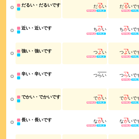
だるい・だるいです
だ
る
い
だ
る
い
で
近い・近いです
ち
か
い
ち
か
い
で
強い・強いです
つ
よ
い
つ
よ
い
で
辛い・辛いです
つ
ら
い
つ
ら
い
で
でかい・でかいです
で
か
い
で
か
い
で
長い・長いです
な
が
い
な
が
い
で