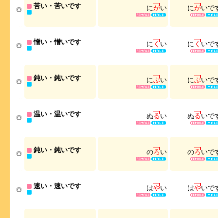
苦い・苦いです
に
が
い
に
が
い
で
憎い・憎いです
に
く
い
に
く
い
で
鈍い・鈍いです
に
ぶ
い
に
ぶ
い
で
温い・温いです
ぬ
る
い
ぬ
る
い
で
鈍い・鈍いです
の
ろ
い
の
ろ
い
で
速い・速いです
は
や
い
は
や
い
で