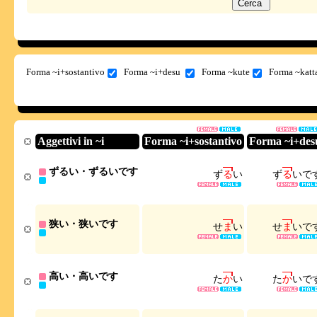
Forma ~i+sostantivo
Forma ~i+desu
Forma ~kute
Forma ~katt
Aggettivi in ~i
Forma ~i+sostantivo
Forma ~i+des
ずるい・ずるいです
ず
る
い
ず
る
い
で
狭い・狭いです
せ
ま
い
せ
ま
い
で
高い・高いです
た
か
い
た
か
い
で