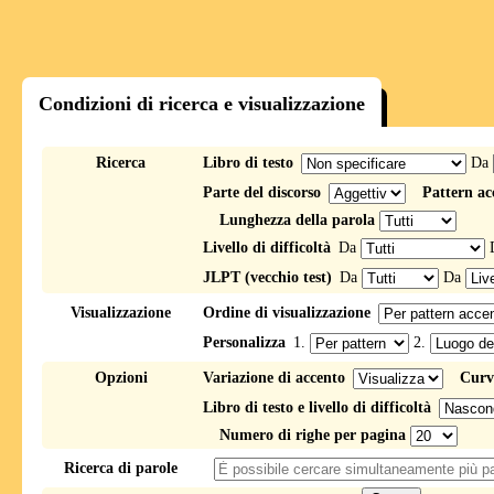
Condizioni di ricerca e visualizzazione
Ricerca
Libro di testo
Da
Parte del discorso
Pattern ac
Lunghezza della parola
Livello di difficoltà
Da
JLPT (vecchio test)
Da
Da
Visualizzazione
Ordine di visualizzazione
Personalizza
1.
2.
Opzioni
Variazione di accento
Curv
Libro di testo e livello di difficoltà
Numero di righe per pagina
Ricerca di parole