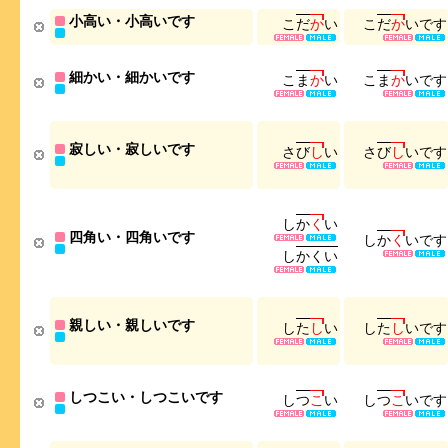
小高い・小高いです
こ
だ
か
い
こ
だ
か
い
で
す
細かい・細かいです
こ
ま
か
い
こ
ま
か
い
で
す
寂しい・寂しいです
さ
び
し
い
さ
び
し
い
で
す
し
か
く
い
四角い・四角いです
し
か
く
い
で
す
し
か
く
い
親しい・親しいです
し
た
し
い
し
た
し
い
で
す
しつこい・しつこいです
し
つ
こ
い
し
つ
こ
い
で
す