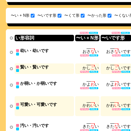
〜い + N形
〜いです形
〜くて形
〜かった形
〜くない
い形容詞
〜い + N形
〜いです形
幼い・幼いです
お
さ
な
い
お
さ
な
い
で
す
賢い・賢いです
か
し
こ
い
か
し
こ
い
で
す
か弱い・か弱いです
か
よ
わ
い
か
よ
わ
い
で
す
可愛い・可愛いです
か
わ
い
い
か
わ
い
い
で
す
汚い・汚いです
き
た
な
い
き
た
な
い
で
す