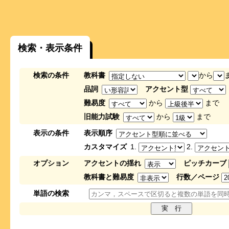
検索・表示条件
検索の条件
教科書
から
品詞
アクセント型
難易度
から
まで
旧能力試験
から
まで
表示の条件
表示順序
カスタマイズ
1.
2.
オプション
アクセントの揺れ
ピッチカーブ
教科書と難易度
行数／ページ
単語の検索