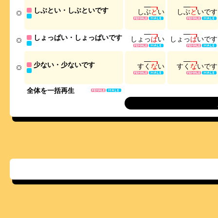
しぶとい・しぶといです
し
ぶ
と
い
し
ぶ
と
い
で
す
しょっぱい・しょっぱいです
し
ょ
っ
ぱ
い
し
ょ
っ
ぱ
い
で
す
少ない・少ないです
す
く
な
い
す
く
な
い
で
す
全体を一括再生