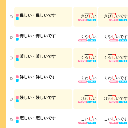
厳しい・厳しいです
き
び
し
い
き
び
し
い
で
す
悔しい・悔しいです
く
や
し
い
く
や
し
い
で
す
苦しい・苦しいです
く
る
し
い
く
る
し
い
で
す
詳しい・詳しいです
く
わ
し
い
く
わ
し
い
で
す
険しい・険しいです
け
わ
し
い
け
わ
し
い
で
す
恋しい・恋しいです
こ
い
し
い
こ
い
し
い
で
す