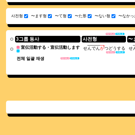
사전형
〜ます형
〜て형
〜た形
〜ない형
〜なかっ
3그룹 동사
사전형
〜
宣伝活動する・宣伝活動します
せ
ん
で
ん
か
つ
ど
う
す
る
せ
전체 일괄 재생