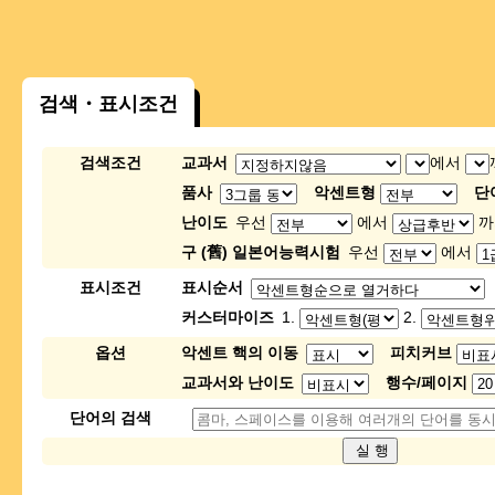
검색・표시조건
검색조건
교과서
에서
품사
악센트형
단
난이도
우선
에서
까
구 (舊) 일본어능력시험
우선
에서
표시조건
표시순서
커스터마이즈
1.
2.
옵션
악센트 핵의 이동
피치커브
교과서와 난이도
행수/페이지
단어의 검색