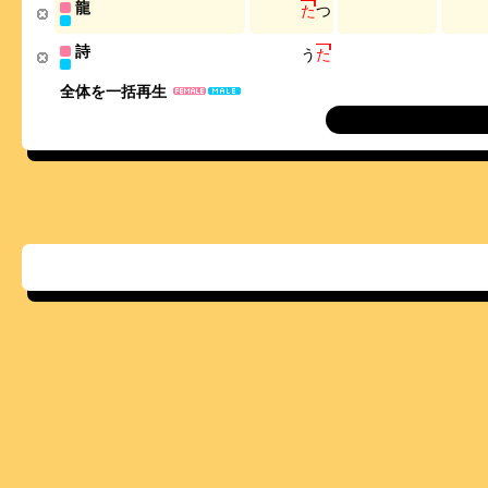
龍
た
つ
詩
う
た
全体を一括再生