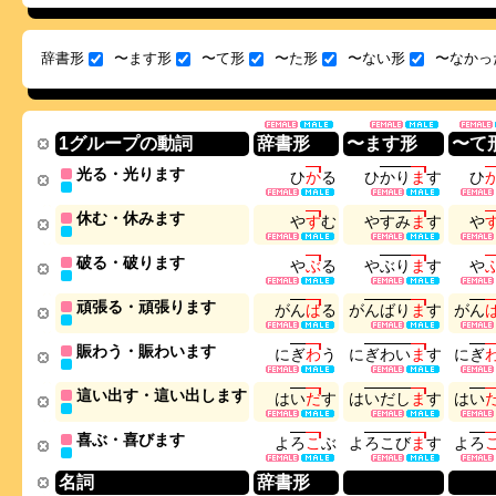
辞書形
〜ます形
〜て形
〜た形
〜ない形
〜なかっ
1グループの動詞
辞書形
〜ます形
〜て
光る・光ります
ひ
か
る
ひ
か
り
ま
す
ひ
休む・休みます
や
す
む
や
す
み
ま
す
や
破る・破ります
や
ぶ
る
や
ぶ
り
ま
す
や
頑張る・頑張ります
が
ん
ば
る
が
ん
ば
り
ま
す
が
ん
賑わう・賑わいます
に
ぎ
わ
う
に
ぎ
わ
い
ま
す
に
ぎ
這い出す・這い出します
は
い
だ
す
は
い
だ
し
ま
す
は
い
喜ぶ・喜びます
よ
ろ
こ
ぶ
よ
ろ
こ
び
ま
す
よ
ろ
名詞
辞書形