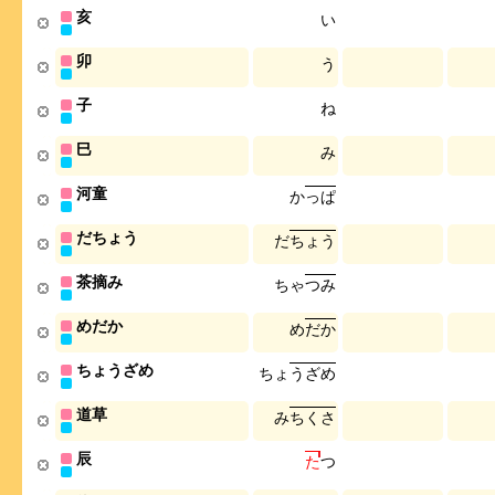
亥
い
卯
う
子
ね
巳
み
河童
か
っ
ぱ
だちょう
だ
ち
ょ
う
茶摘み
ち
ゃ
つ
み
めだか
め
だ
か
ちょうざめ
ち
ょ
う
ざ
め
道草
み
ち
く
さ
辰
た
つ