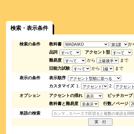
検索・表示条件
検索の条件
教科書
か
品詞
アクセント型
難易度
から
まで
旧能力試験
から
まで
表示の条件
表示順序
カスタマイズ
1.
2.
オプション
アクセントの揺れ
ピッチカーブ
教科書と難易度
行数／ページ
単語の検索