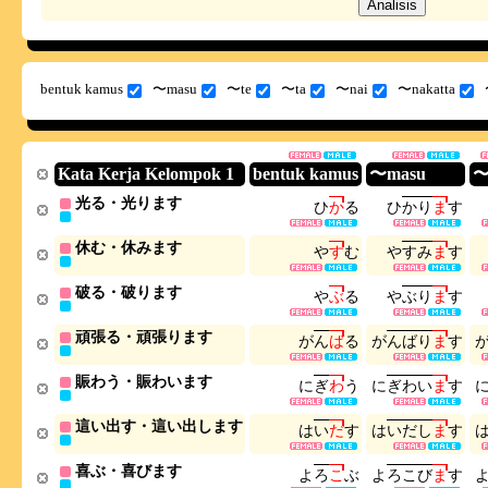
bentuk kamus
〜masu
〜te
〜ta
〜nai
〜nakatta
Kata Kerja Kelompok 1
bentuk kamus
〜masu
〜
光る・光ります
ひ
か
る
ひ
か
り
ま
す
休む・休みます
や
す
む
や
す
み
ま
す
破る・破ります
や
ぶ
る
や
ぶ
り
ま
す
頑張る・頑張ります
が
ん
ば
る
が
ん
ば
り
ま
す
賑わう・賑わいます
に
ぎ
わ
う
に
ぎ
わ
い
ま
す
這い出す・這い出します
は
い
だ
す
は
い
だ
し
ま
す
喜ぶ・喜びます
よ
ろ
こ
ぶ
よ
ろ
こ
び
ま
す