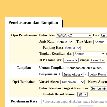
Penelusuran dan Tampilan
Opsi Penelusuran
Buku Teks
Dari
Jenis Kata
Tipe Aksen
Panjang Kata
Tingkat Kesulitan
dari
s
JLPT lama
dari
sampai
Tampilan
Urutan Tampilan
Penyesuaian
1.
2.
Opsi Tambahan
Variasi Aksen
Kurva Aksen
Buku Teks dan Tingkat Kesulitan
Jumlah Baris/Halaman
Penelusuran Kata