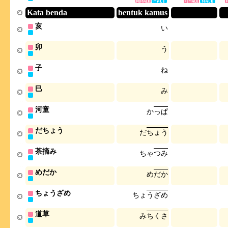
Kata benda
bentuk kamus
亥
い
卯
う
子
ね
巳
み
河童
か
っ
ぱ
だちょう
だ
ち
ょ
う
茶摘み
ち
ゃ
つ
み
めだか
め
だ
か
ちょうざめ
ち
ょ
う
ざ
め
道草
み
ち
く
さ