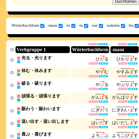
Wörterbuchform
-masu
-te
-ta
-nai
-nakatta
-ba
Verbgruppe 1
Wörterbuchform
-masu
光る・光ります
ひ
か
る
ひ
か
り
ま
す
休む・休みます
や
す
む
や
す
み
ま
す
破る・破ります
や
ぶ
る
や
ぶ
り
ま
す
頑張る・頑張ります
が
ん
ば
る
が
ん
ば
り
ま
す
賑わう・賑わいます
に
ぎ
わ
う
に
ぎ
わ
い
ま
す
這い出す・這い出します
は
い
だ
す
は
い
だ
し
ま
す
喜ぶ・喜びます
よ
ろ
こ
ぶ
よ
ろ
こ
び
ま
す