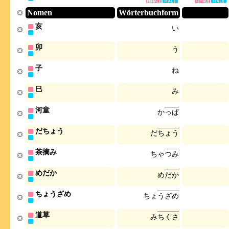
Nomen
Wörterbuchform
亥
い
卯
う
子
ね
巳
み
河童
か
っ
ぱ
だちょう
だ
ち
ょ
う
茶摘み
ち
ゃ
つ
み
めだか
め
だ
か
ちょうざめ
ち
ょ
う
ざ
め
道草
み
ち
く
さ