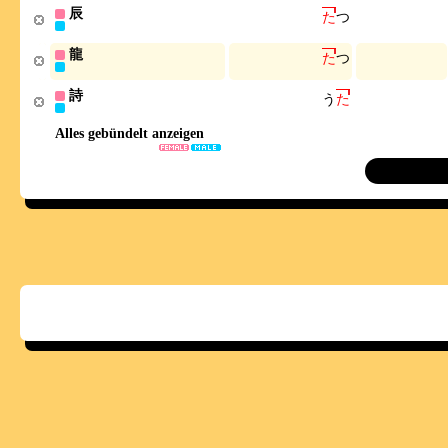
辰
た
つ
龍
た
つ
詩
う
た
Alles gebündelt anzeigen