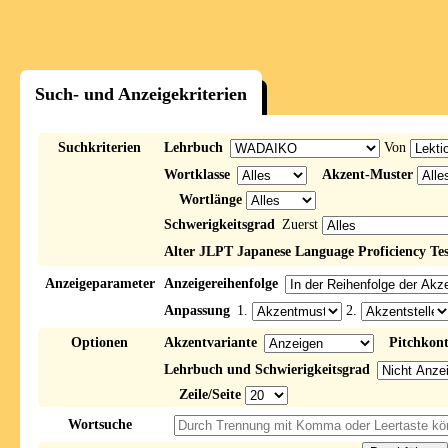
Such- und Anzeigekriterien
Suchkriterien
Lehrbuch
Von
Wortklasse
Akzent-Muster
Wortlänge
Schwerigkeitsgrad
Zuerst
Alter JLPT Japanese Language Proficiency Tes
Anzeigeparameter
Anzeigereihenfolge
Anpassung
1.
2.
Optionen
Akzentvariante
Pitchkon
Lehrbuch und Schwierigkeitsgrad
Zeile/Seite
Wortsuche