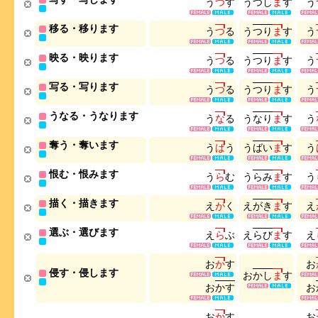
う
つ
す
う
つ
し
ま
す
う
移る・移ります
う
つ
る
う
つ
り
ま
す
う
映る・映ります
う
つ
る
う
つ
り
ま
す
う
写る・写ります
う
つ
る
う
つ
り
ま
す
う
うなる・うなります
う
な
る
う
な
り
ま
す
う
奪う・奪います
う
ば
う
う
ば
い
ま
す
う
恨む・恨みます
う
ら
む
う
ら
み
ま
す
う
描く・描きます
え
が
く
え
が
き
ま
す
え
選ぶ・選びます
え
ら
ぶ
え
ら
び
ま
す
え
お
か
す
お
侵す・侵します
お
か
し
ま
す
お
か
す
お
お
か
す
お