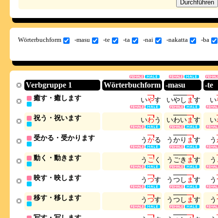
Wörterbuchform
-masu
-te
-ta
-nai
-nakatta
-ba
Verbgruppe 1
Wörterbuchform
-masu
-te
癒す・癒します
い
や
す
い
や
し
ま
す
い
祝う・祝います
い
わ
う
い
わ
い
ま
す
い
受かる・受かります
う
か
る
う
か
り
ま
す
う
動く・動きます
う
ご
く
う
ご
き
ま
す
う
映す・映します
う
つ
す
う
つ
し
ま
す
う
移す・移します
う
つ
す
う
つ
し
ま
す
う
写す・写します