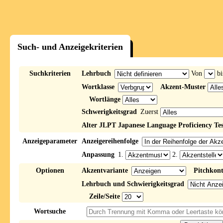
Such- und Anzeigekriterien
Suchkriterien
Lehrbuch
Von
bi
Wortklasse
Akzent-Muster
Wortlänge
Schwerigkeitsgrad
Zuerst
Alter JLPT Japanese Language Proficiency Tes
Anzeigeparameter
Anzeigereihenfolge
Anpassung
1.
2.
Optionen
Akzentvariante
Pitchkon
Lehrbuch und Schwierigkeitsgrad
Zeile/Seite
Wortsuche