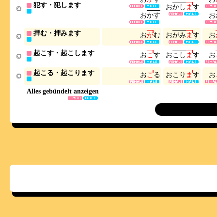
犯す・犯します
お
か
し
ま
す
お
か
す
お
拝む・拝みます
お
が
む
お
が
み
ま
す
お
起こす・起こします
お
こ
す
お
こ
し
ま
す
お
起こる・起こります
お
こ
る
お
こ
り
ま
す
お
Alles gebündelt anzeigen