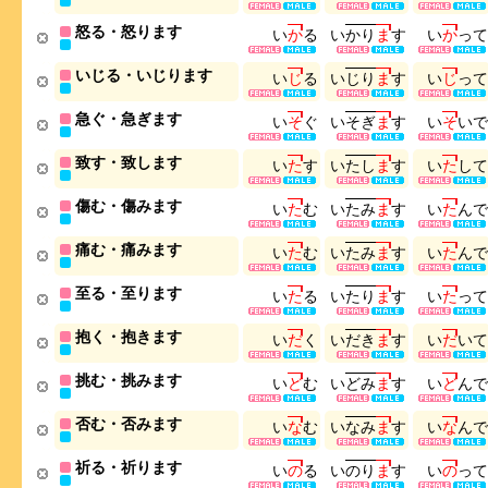
怒る・怒ります
い
か
る
い
か
り
ま
す
い
か
っ
て
いじる・いじります
い
じ
る
い
じ
り
ま
す
い
じ
っ
て
急ぐ・急ぎます
い
そ
ぐ
い
そ
ぎ
ま
す
い
そ
い
で
致す・致します
い
た
す
い
た
し
ま
す
い
た
し
て
傷む・傷みます
い
た
む
い
た
み
ま
す
い
た
ん
で
痛む・痛みます
い
た
む
い
た
み
ま
す
い
た
ん
で
至る・至ります
い
た
る
い
た
り
ま
す
い
た
っ
て
抱く・抱きます
い
だ
く
い
だ
き
ま
す
い
だ
い
て
挑む・挑みます
い
ど
む
い
ど
み
ま
す
い
ど
ん
で
否む・否みます
い
な
む
い
な
み
ま
す
い
な
ん
で
祈る・祈ります
い
の
る
い
の
り
ま
す
い
の
っ
て