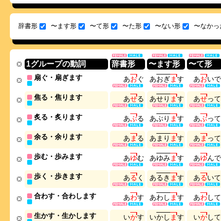
辞書形
〜ます形
〜て形
〜た形
〜ない形
〜なかっ
1グループの動詞
辞書形
〜ます形
〜て形
扇ぐ・扇ぎます
あ
お
ぐ
あ
お
ぎ
ま
す
あ
お
い
で
焦る・焦ります
あ
せ
る
あ
せ
り
ま
す
あ
せ
っ
て
炙る・炙ります
あ
ぶ
る
あ
ぶ
り
ま
す
あ
ぶ
っ
て
余る・余ります
あ
ま
る
あ
ま
り
ま
す
あ
ま
っ
て
歩む・歩みます
あ
ゆ
む
あ
ゆ
み
ま
す
あ
ゆ
ん
で
歩く・歩きます
あ
る
く
あ
る
き
ま
す
あ
る
い
て
合わす・合わします
あ
わ
す
あ
わ
し
ま
す
あ
わ
し
て
生かす・生かします
い
か
す
い
か
し
ま
す
い
か
し
て