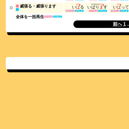
威張る・威張ります
い
ば
る
い
ば
り
ま
す
い
ば
っ
て
全体を一括再生
前へ
1
.