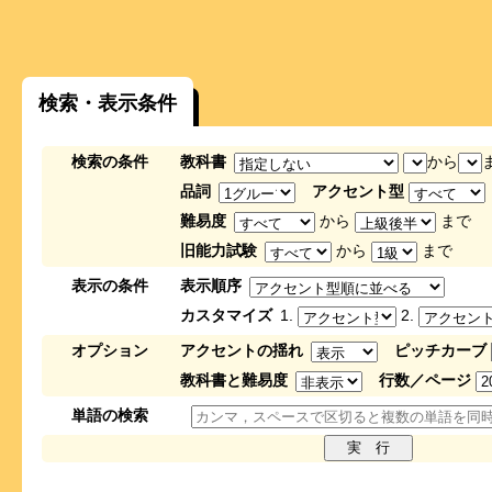
検索・表示条件
検索の条件
教科書
から
品詞
アクセント型
難易度
から
まで
旧能力試験
から
まで
表示の条件
表示順序
カスタマイズ
1.
2.
オプション
アクセントの揺れ
ピッチカーブ
教科書と難易度
行数／ページ
単語の検索