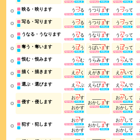
映る・映ります
う
つ
る
う
つ
り
ま
す
う
つ
っ
て
写る・写ります
う
つ
る
う
つ
り
ま
す
う
つ
っ
て
うなる・うなります
う
な
る
う
な
り
ま
す
う
な
っ
て
奪う・奪います
う
ば
う
う
ば
い
ま
す
う
ば
っ
て
恨む・恨みます
う
ら
む
う
ら
み
ま
す
う
ら
ん
で
描く・描きます
え
が
く
え
が
き
ま
す
え
が
い
て
選ぶ・選びます
え
ら
ぶ
え
ら
び
ま
す
え
ら
ん
で
お
か
す
お
か
し
て
侵す・侵します
お
か
し
ま
す
お
か
す
お
か
し
て
お
か
す
お
か
し
て
犯す・犯します
お
か
し
ま
す
お
か
す
お
か
し
て