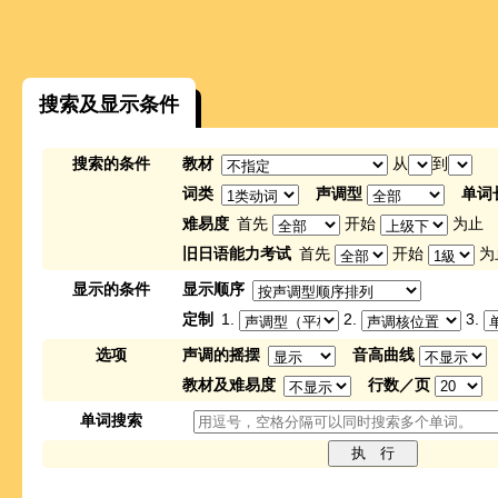
搜索及显示条件
搜索的条件
教材
从
到
词类
声调型
单词
难易度
首先
开始
为止
旧日语能力考试
首先
开始
为
显示的条件
显示顺序
定制
1.
2.
3.
选项
声调的摇摆
音高曲线
教材及难易度
行数／页
单词搜索