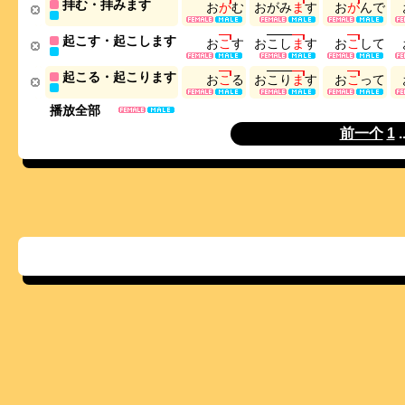
拝む・拝みます
お
が
む
お
が
み
ま
す
お
が
ん
で
起こす・起こします
お
こ
す
お
こ
し
ま
す
お
こ
し
て
起こる・起こります
お
こ
る
お
こ
り
ま
す
お
こ
っ
て
播放全部
前一个
1
.