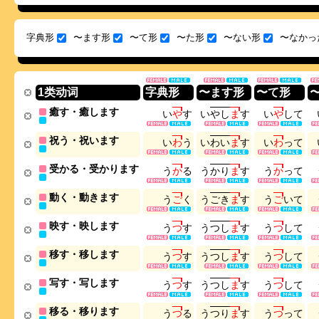
字典形
〜ます形
〜て形
〜た形
〜ない形
〜なかっ
1类动词
字典形
〜ます形
〜て形
癒す・癒します
い
や
す
い
や
し
ま
す
い
や
し
て
祝う・祝います
い
わ
う
い
わ
い
ま
す
い
わ
っ
て
受かる・受かります
う
か
る
う
か
り
ま
す
う
か
っ
て
動く・動きます
う
ご
く
う
ご
き
ま
す
う
ご
い
て
映す・映します
う
つ
す
う
つ
し
ま
す
う
つ
し
て
移す・移します
う
つ
す
う
つ
し
ま
す
う
つ
し
て
写す・写します
う
つ
す
う
つ
し
ま
す
う
つ
し
て
移る・移ります
う
つ
る
う
つ
り
ま
す
う
つ
っ
て