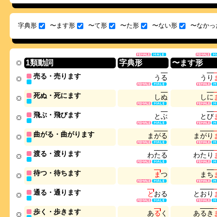
字典形
〜ます形
〜て形
〜た形
〜ない形
〜なかっ
1類動詞
字典形
〜ます形
売る・売ります
う
る
う
り
死ぬ・死にます
し
ぬ
し
に
飛ぶ・飛びます
と
ぶ
と
び
曲がる・曲がります
ま
が
る
ま
が
り
渡る・渡ります
わ
た
る
わ
た
り
待つ・待ちます
ま
つ
ま
ち
通る・通ります
と
お
る
と
お
り
歩く・歩きます
あ
る
く
あ
る
き