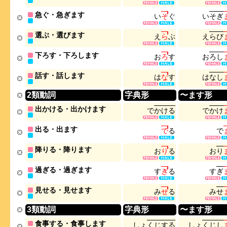
急ぐ・急ぎます
い
そ
ぐ
い
そ
ぎ
選ぶ・選びます
え
ら
ぶ
え
ら
び
下ろす・下ろします
お
ろ
す
お
ろ
し
話す・話します
は
な
す
は
な
し
2類動詞
字典形
〜ます形
出かける・出かけます
で
か
け
る
で
か
け
出る・出ます
で
る
で
降りる・降ります
お
り
る
お
り
過ぎる・過ぎます
す
ぎ
る
す
ぎ
見せる・見せます
み
せ
る
み
せ
3類動詞
字典形
〜ます形
食事する・食事します
し
ょ
く
じ
す
る
し
ょ
く
じ
し