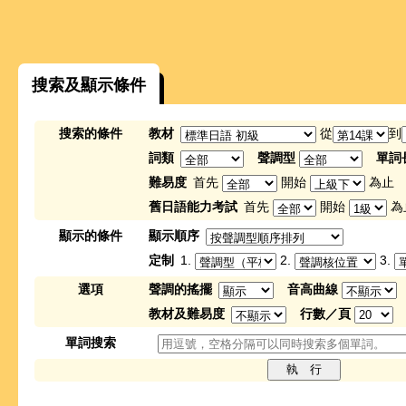
搜索及顯示條件
搜索的條件
教材
從
到
詞類
聲調型
單詞
難易度
首先
開始
為止
舊日語能力考試
首先
開始
為
顯示的條件
顯示順序
定制
1.
2.
3.
選項
聲調的搖擺
音高曲線
教材及難易度
行數／頁
單詞搜索