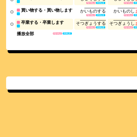
買い物する・買い物します
か
い
も
の
す
る
か
い
も
の
し
卒業する・卒業します
そ
つ
ぎ
ょ
う
す
る
そ
つ
ぎ
ょ
う
し
播放全部