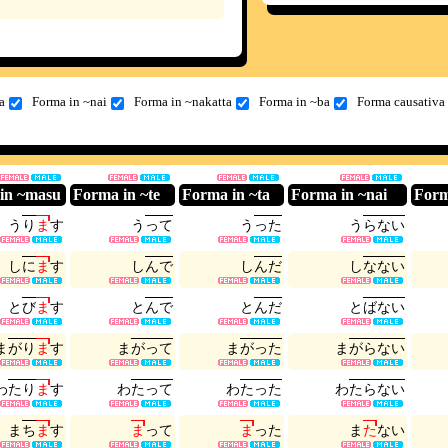
a
Forma in ~nai
Forma in ~nakatta
Forma in ~ba
Forma causativa
in ~masu
Forma in ~te
Forma in ~ta
Forma in ~nai
Form
う
り
ま
す
う
っ
て
う
っ
た
う
ら
な
い
し
に
ま
す
し
ん
で
し
ん
だ
し
な
な
い
と
び
ま
す
と
ん
で
と
ん
だ
と
ば
な
い
ま
が
り
ま
す
ま
が
っ
て
ま
が
っ
た
ま
が
ら
な
い
わ
た
り
ま
す
わ
た
っ
て
わ
た
っ
た
わ
た
ら
な
い
ま
ち
ま
す
ま
っ
て
ま
っ
た
ま
た
な
い