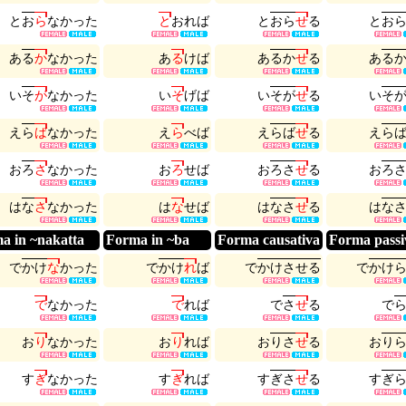
と
お
ら
な
か
っ
た
と
お
れ
ば
と
お
ら
せ
る
と
お
あ
る
か
な
か
っ
た
あ
る
け
ば
あ
る
か
せ
る
あ
る
い
そ
が
な
か
っ
た
い
そ
げ
ば
い
そ
が
せ
る
い
そ
え
ら
ば
な
か
っ
た
え
ら
べ
ば
え
ら
ば
せ
る
え
ら
お
ろ
さ
な
か
っ
た
お
ろ
せ
ば
お
ろ
さ
せ
る
お
ろ
は
な
さ
な
か
っ
た
は
な
せ
ば
は
な
さ
せ
る
は
な
a in ~nakatta
Forma in ~ba
Forma causativa
Forma passi
で
か
け
な
か
っ
た
で
か
け
れ
ば
で
か
け
さ
せ
る
で
か
け
で
な
か
っ
た
で
れ
ば
で
さ
せ
る
で
お
り
な
か
っ
た
お
り
れ
ば
お
り
さ
せ
る
お
り
す
ぎ
な
か
っ
た
す
ぎ
れ
ば
す
ぎ
さ
せ
る
す
ぎ