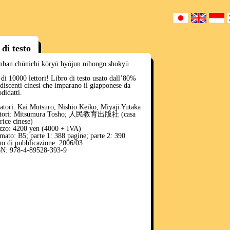
 di testo
nban chūnichi kōryū hyōjun nihongo shokyū
 di 10000 lettori! Libro di testo usato dall’80%
 discenti cinesi che imparano il giapponese da
odidatti.
atori: Kai Mutsurō, Nishio Keiko, Miyaji Yutaka
itori: Mitsumura Tosho; 人民教育出版社 (casa
trice cinese)
zzo: 4200 yen (4000 + IVA)
mato: B5; parte 1: 388 pagine; parte 2: 390
o di pubblicazione: 2006/03
N: 978-4-89528-393-9