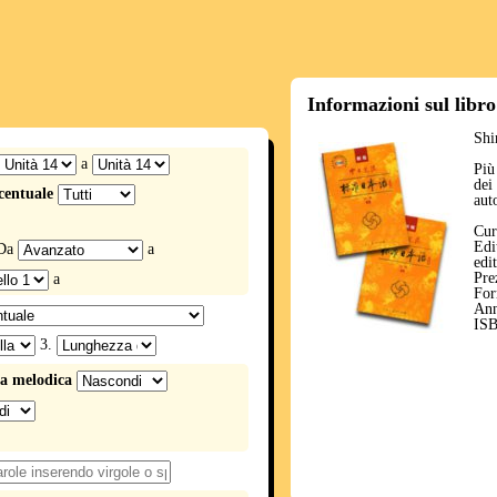
Informazioni sul libro
Shi
a
Più
dei
centuale
aut
Cur
Ed
Da
a
edi
Pre
a
For
Ann
ISB
3.
a melodica