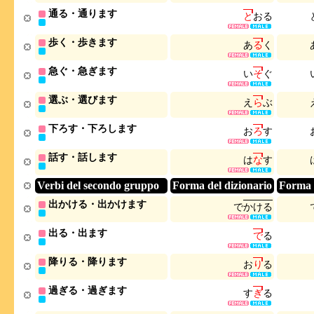
通る・通ります
と
お
る
歩く・歩きます
あ
る
く
急ぐ・急ぎます
い
そ
ぐ
選ぶ・選びます
え
ら
ぶ
下ろす・下ろします
お
ろ
す
話す・話します
は
な
す
Verbi del secondo gruppo
Forma del dizionario
Forma 
出かける・出かけます
で
か
け
る
出る・出ます
で
る
降りる・降ります
お
り
る
過ぎる・過ぎます
す
ぎ
る