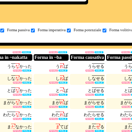
Forma passiva
Forma imperativa
Forma potenziale
Forma volitiv
a in ~nakatta
Forma in ~ba
Forma causativa
Forma passi
う
ら
な
か
っ
た
う
れ
ば
う
ら
せ
る
う
し
な
な
か
っ
た
し
ね
ば
し
な
せ
る
し
と
ば
な
か
っ
た
と
べ
ば
と
ば
せ
る
と
ま
が
ら
な
か
っ
た
ま
が
れ
ば
ま
が
ら
せ
る
ま
が
わ
た
ら
な
か
っ
た
わ
た
れ
ば
わ
た
ら
せ
る
わ
た
ま
た
な
か
っ
た
ま
て
ば
ま
た
せ
る
ま