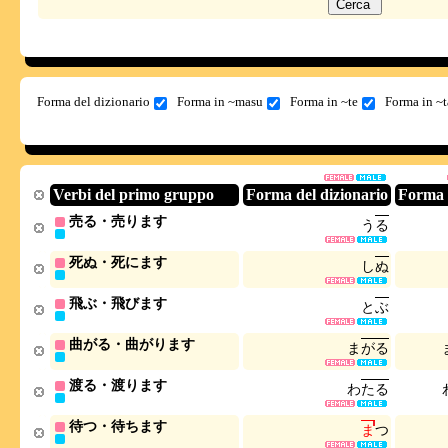
Forma del dizionario
Forma in ~masu
Forma in ~te
Forma in ~t
Verbi del primo gruppo
Forma del dizionario
Forma 
売る・売ります
う
る
死ぬ・死にます
し
ぬ
飛ぶ・飛びます
と
ぶ
曲がる・曲がります
ま
が
る
渡る・渡ります
わ
た
る
待つ・待ちます
ま
つ