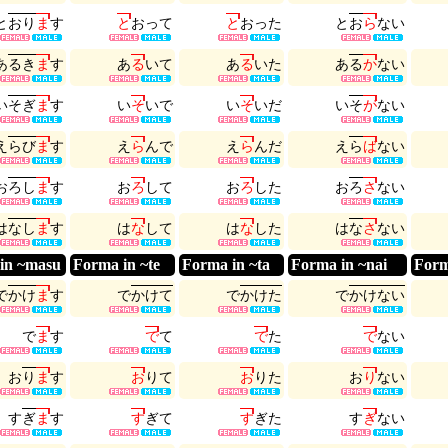
と
お
り
ま
す
と
お
っ
て
と
お
っ
た
と
お
ら
な
い
あ
る
き
ま
す
あ
る
い
て
あ
る
い
た
あ
る
か
な
い
い
そ
ぎ
ま
す
い
そ
い
で
い
そ
い
だ
い
そ
が
な
い
え
ら
び
ま
す
え
ら
ん
で
え
ら
ん
だ
え
ら
ば
な
い
お
ろ
し
ま
す
お
ろ
し
て
お
ろ
し
た
お
ろ
さ
な
い
は
な
し
ま
す
は
な
し
て
は
な
し
た
は
な
さ
な
い
in ~masu
Forma in ~te
Forma in ~ta
Forma in ~nai
Form
で
か
け
ま
す
で
か
け
て
で
か
け
た
で
か
け
な
い
で
ま
す
で
て
で
た
で
な
い
お
り
ま
す
お
り
て
お
り
た
お
り
な
い
す
ぎ
ま
す
す
ぎ
て
す
ぎ
た
す
ぎ
な
い