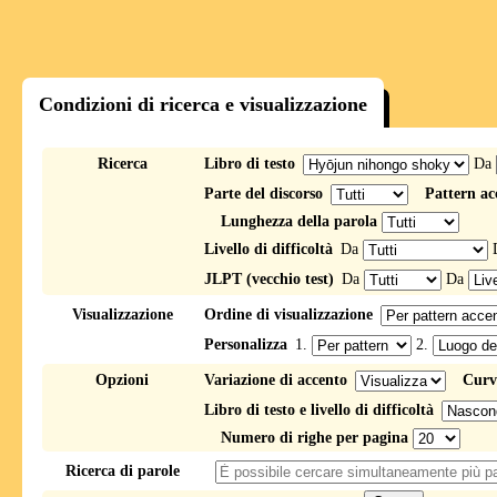
Condizioni di ricerca e visualizzazione
Ricerca
Libro di testo
Da
Parte del discorso
Pattern ac
Lunghezza della parola
Livello di difficoltà
Da
JLPT (vecchio test)
Da
Da
Visualizzazione
Ordine di visualizzazione
Personalizza
1.
2.
Opzioni
Variazione di accento
Curv
Libro di testo e livello di difficoltà
Numero di righe per pagina
Ricerca di parole