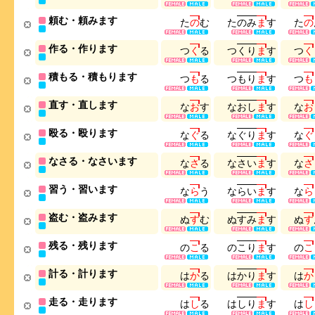
頼む・頼みます
た
の
む
た
の
み
ま
す
た
の
作る・作ります
つ
く
る
つ
く
り
ま
す
つ
く
積もる・積もります
つ
も
る
つ
も
り
ま
す
つ
も
直す・直します
な
お
す
な
お
し
ま
す
な
お
殴る・殴ります
な
ぐ
る
な
ぐ
り
ま
す
な
ぐ
なさる・なさいます
な
さ
る
な
さ
い
ま
す
な
さ
習う・習います
な
ら
う
な
ら
い
ま
す
な
ら
盗む・盗みます
ぬ
す
む
ぬ
す
み
ま
す
ぬ
す
残る・残ります
の
こ
る
の
こ
り
ま
す
の
こ
計る・計ります
は
か
る
は
か
り
ま
す
は
か
走る・走ります
は
し
る
は
し
り
ま
す
は
し