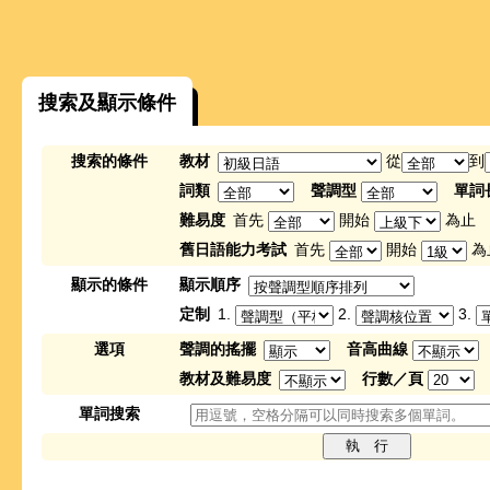
搜索及顯示條件
搜索的條件
教材
從
到
詞類
聲調型
單詞
難易度
首先
開始
為止
舊日語能力考試
首先
開始
為
顯示的條件
顯示順序
定制
1.
2.
3.
選項
聲調的搖擺
音高曲線
教材及難易度
行數／頁
單詞搜索