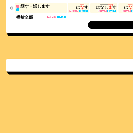
話す・話します
は
な
す
は
な
し
ま
す
は
な
播放全部