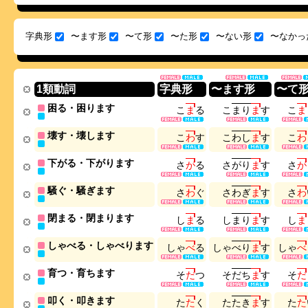
字典形
〜ます形
〜て形
〜た形
〜ない形
〜なかっ
1類動詞
字典形
〜ます形
〜て
困る・困ります
こ
ま
る
こ
ま
り
ま
す
こ
ま
壊す・壊します
こ
わ
す
こ
わ
し
ま
す
こ
わ
下がる・下がります
さ
が
る
さ
が
り
ま
す
さ
が
騒ぐ・騒ぎます
さ
わ
ぐ
さ
わ
ぎ
ま
す
さ
わ
閉まる・閉まります
し
ま
る
し
ま
り
ま
す
し
ま
しゃべる・しゃべります
し
ゃ
べ
る
し
ゃ
べ
り
ま
す
し
ゃ
べ
育つ・育ちます
そ
だ
つ
そ
だ
ち
ま
す
そ
だ
叩く・叩きます
た
た
く
た
た
き
ま
す
た
た