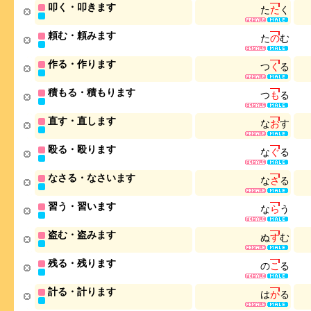
叩く・叩きます
た
た
く
頼む・頼みます
た
の
む
作る・作ります
つ
く
る
積もる・積もります
つ
も
る
直す・直します
な
お
す
殴る・殴ります
な
ぐ
る
なさる・なさいます
な
さ
る
習う・習います
な
ら
う
盗む・盗みます
ぬ
す
む
残る・残ります
の
こ
る
計る・計ります
は
か
る