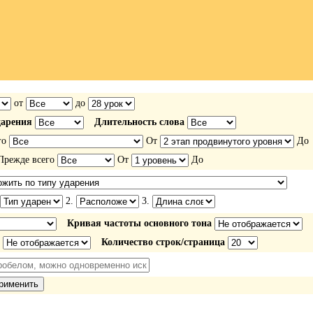
от
до
дарения
Длительность слова
го
От
До
режде всего
От
До
2.
3.
Кривая частоты основного тона
Количество строк/страница