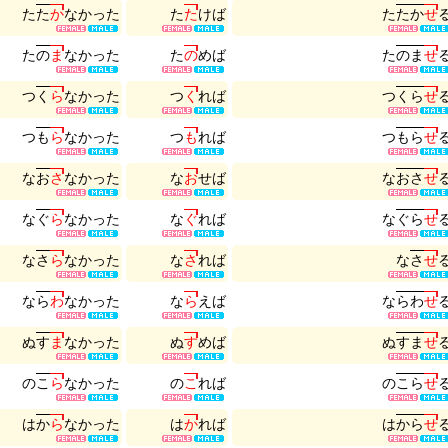
た
た
か
な
か
っ
た
た
た
け
ば
た
た
か
せ
た
の
ま
な
か
っ
た
た
の
め
ば
た
の
ま
せ
つ
く
ら
な
か
っ
た
つ
く
れ
ば
つ
く
ら
せ
つ
も
ら
な
か
っ
た
つ
も
れ
ば
つ
も
ら
せ
な
お
さ
な
か
っ
た
な
お
せ
ば
な
お
さ
せ
な
ぐ
ら
な
か
っ
た
な
ぐ
れ
ば
な
ぐ
ら
せ
な
さ
ら
な
か
っ
た
な
さ
れ
ば
な
さ
せ
な
ら
わ
な
か
っ
た
な
ら
え
ば
な
ら
わ
せ
ぬ
す
ま
な
か
っ
た
ぬ
す
め
ば
ぬ
す
ま
せ
の
こ
ら
な
か
っ
た
の
こ
れ
ば
の
こ
ら
せ
は
か
ら
な
か
っ
た
は
か
れ
ば
は
か
ら
せ