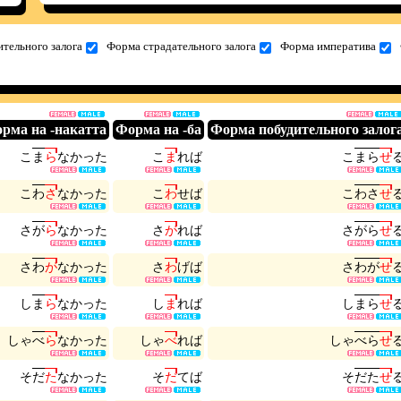
тельного залога
Форма страдательного залога
Форма императива
рма на -накатта
Форма на -ба
Форма побудительного залог
こ
ま
ら
な
か
っ
た
こ
ま
れ
ば
こ
ま
ら
せ
こ
わ
さ
な
か
っ
た
こ
わ
せ
ば
こ
わ
さ
せ
さ
が
ら
な
か
っ
た
さ
が
れ
ば
さ
が
ら
せ
さ
わ
が
な
か
っ
た
さ
わ
げ
ば
さ
わ
が
せ
し
ま
ら
な
か
っ
た
し
ま
れ
ば
し
ま
ら
せ
し
ゃ
べ
ら
な
か
っ
た
し
ゃ
べ
れ
ば
し
ゃ
べ
ら
せ
そ
だ
た
な
か
っ
た
そ
だ
て
ば
そ
だ
た
せ