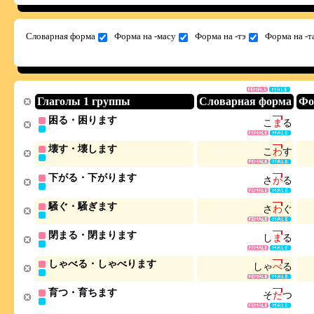
Словарная форма
Форма на -масу
Форма на -тэ
Форма на -т
Глаголы 1 группы
Словарная форма
Фо
困る・困ります
こ
ま
る
壊す・壊します
こ
わ
す
下がる・下がります
さ
が
る
騒ぐ・騒ぎます
さ
わ
ぐ
閉まる・閉まります
し
ま
る
しゃべる・しゃべります
し
ゃ
べ
る
育つ・育ちます
そ
だ
つ