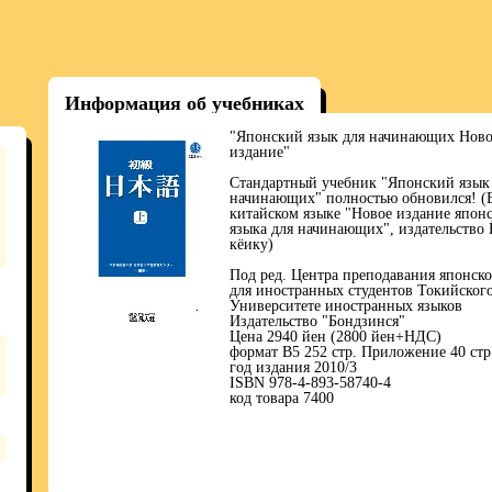
Информация об учебниках
"Японский язык для начинающих Ново
издание"
Стандартный учебник "Японский язык
начинающих" полностью обновился! (
китайском языке "Новое издание япон
языка для начинающих", издательство 
кёику)
Под ред. Центра преподавания японско
для иностранных студентов Токийског
Университете иностранных языков
Издательство "Бондзинся"
Цена 2940 йен (2800 йен+НДС)
формат В5 252 стр. Приложение 40 стр
год издания 2010/3
ISBN 978-4-893-58740-4
код товара 7400