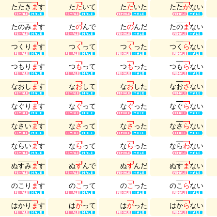
た
た
き
ま
す
た
た
い
て
た
た
い
た
た
た
か
な
い
た
の
み
ま
す
た
の
ん
で
た
の
ん
だ
た
の
ま
な
い
つ
く
り
ま
す
つ
く
っ
て
つ
く
っ
た
つ
く
ら
な
い
つ
も
り
ま
す
つ
も
っ
て
つ
も
っ
た
つ
も
ら
な
い
な
お
し
ま
す
な
お
し
て
な
お
し
た
な
お
さ
な
い
な
ぐ
り
ま
す
な
ぐ
っ
て
な
ぐ
っ
た
な
ぐ
ら
な
い
な
さ
い
ま
す
な
さ
っ
て
な
さ
っ
た
な
さ
ら
な
い
な
ら
い
ま
す
な
ら
っ
て
な
ら
っ
た
な
ら
わ
な
い
ぬ
す
み
ま
す
ぬ
す
ん
で
ぬ
す
ん
だ
ぬ
す
ま
な
い
の
こ
り
ま
す
の
こ
っ
て
の
こ
っ
た
の
こ
ら
な
い
は
か
り
ま
す
は
か
っ
て
は
か
っ
た
は
か
ら
な
い