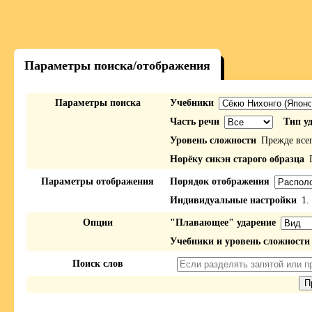
Параметры поиска/отображения
Параметры поиска
Учебники
Часть речи
Тип у
Уровень сложности
Прежде все
Норёку сикэн старого образца
П
Параметры отображения
Порядок отображения
Индивидуальные настройки
1.
Опции
"Плавающее" ударение
Учебники и уровень сложности
Поиск слов