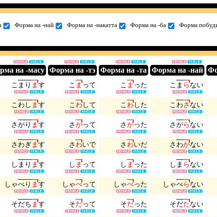
а
Форма на -най
Форма на -накатта
Форма на -ба
Форма побуди
рма на -масу
Форма на -тэ
Форма на -та
Форма на -най
Фо
こ
ま
り
ま
す
こ
ま
っ
て
こ
ま
っ
た
こ
ま
ら
な
い
こ
わ
し
ま
す
こ
わ
し
て
こ
わ
し
た
こ
わ
さ
な
い
さ
が
り
ま
す
さ
が
っ
て
さ
が
っ
た
さ
が
ら
な
い
さ
わ
ぎ
ま
す
さ
わ
い
で
さ
わ
い
だ
さ
わ
が
な
い
し
ま
り
ま
す
し
ま
っ
て
し
ま
っ
た
し
ま
ら
な
い
し
ゃ
べ
り
ま
す
し
ゃ
べ
っ
て
し
ゃ
べ
っ
た
し
ゃ
べ
ら
な
い
そ
だ
ち
ま
す
そ
だ
っ
て
そ
だ
っ
た
そ
だ
た
な
い