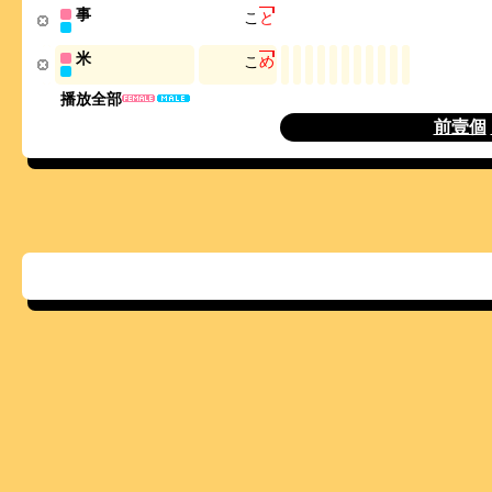
事
こ
と
米
こ
め
播放全部
前壹個