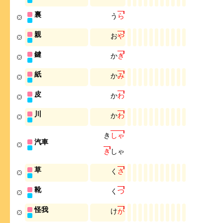
裏
う
ら
親
お
や
鍵
か
ぎ
紙
か
み
皮
か
わ
川
か
わ
き
し
ゃ
汽車
き
し
ゃ
草
く
さ
靴
く
つ
怪我
け
が