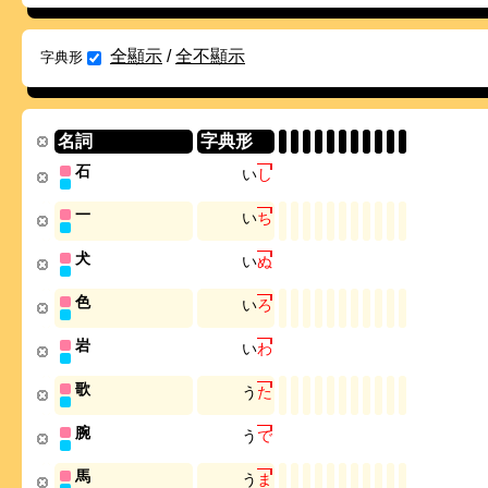
全顯示
/
全不顯示
字典形
名詞
字典形
石
い
し
一
い
ち
犬
い
ぬ
色
い
ろ
岩
い
わ
歌
う
た
腕
う
で
馬
う
ま