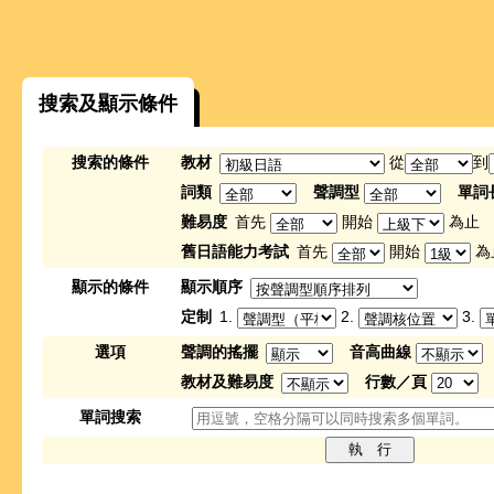
搜索及顯示條件
搜索的條件
教材
從
到
詞類
聲調型
單詞
難易度
首先
開始
為止
舊日語能力考試
首先
開始
為
顯示的條件
顯示順序
定制
1.
2.
3.
選項
聲調的搖擺
音高曲線
教材及難易度
行數／頁
單詞搜索