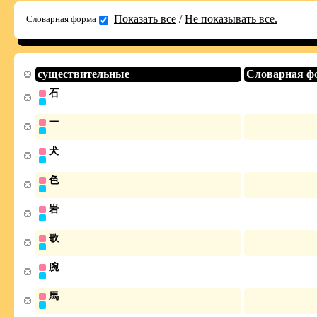
Показать все
/
Не показывать все.
Словарная форма
существительные
Словарная ф
石
一
犬
色
岩
歌
腕
馬