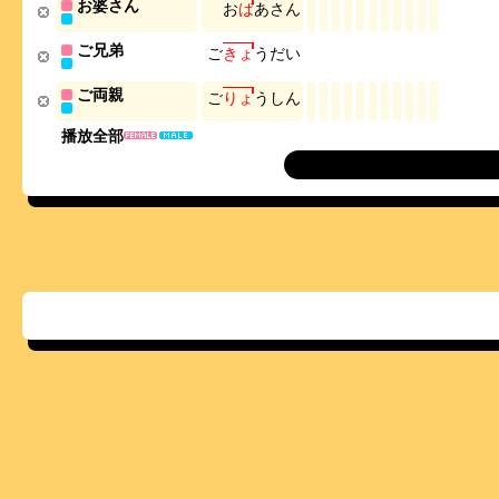
お婆さん
お
ば
あ
さ
ん
ご兄弟
ご
き
ょ
う
だ
い
ご両親
ご
り
ょ
う
し
ん
播放全部