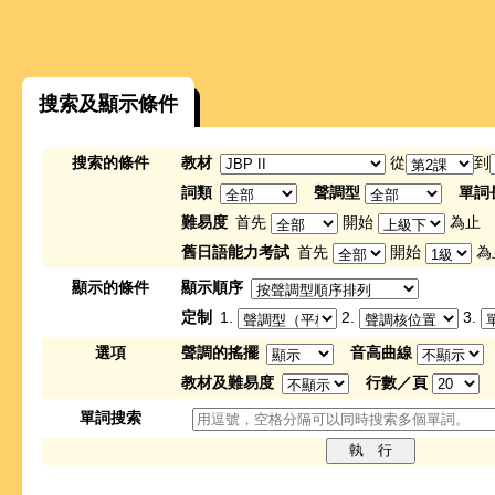
搜索及顯示條件
搜索的條件
教材
從
到
詞類
聲調型
單詞
難易度
首先
開始
為止
舊日語能力考試
首先
開始
為
顯示的條件
顯示順序
定制
1.
2.
3.
選項
聲調的搖擺
音高曲線
教材及難易度
行數／頁
單詞搜索