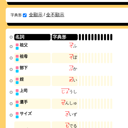
全顯示
/
全不顯示
字典形
名詞
字典形
祖父
そ
ふ
祖母
そ
ぼ
部下
ぶ
か
姪
め
い
上司
じ
ょ
う
し
選手
せ
ん
し
ゅ
サイズ
さ
い
ず
も
で
る