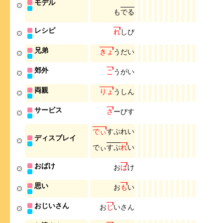
モデル
も
で
る
レシピ
れ
し
ぴ
兄弟
き
ょ
う
だ
い
郊外
こ
う
が
い
両親
り
ょ
う
し
ん
サービス
さ
ー
び
す
で
ぃ
す
ぷ
れ
い
ディスプレイ
で
ぃ
す
ぷ
れ
い
おばけ
お
ば
け
思い
お
も
い
おじいさん
お
じ
い
さ
ん