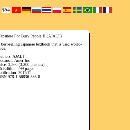
Japanese For Busy People II (AJALT)"
 best-selling Japanese textbook that is used world-
ide.
uthors: AJALT
odansha Amer Inc
rice: 3,360 (3,200 plus tax)
5 Edition: 299 pages
ublication: 2011/11
SBN:978-1-56836-386-8