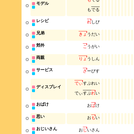
モデル
も
で
る
レシピ
れ
し
ぴ
兄弟
き
ょ
う
だ
い
郊外
こ
う
が
い
両親
り
ょ
う
し
ん
サービス
さ
ー
び
す
で
ぃ
す
ぷ
れ
い
ディスプレイ
で
ぃ
す
ぷ
れ
い
おばけ
お
ば
け
思い
お
も
い
おじいさん
お
じ
い
さ
ん