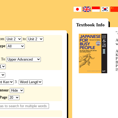
Textbook Info
"
rom
to
A
w
type
A
K
P
To
B
P
I
3.
ntour
/Page