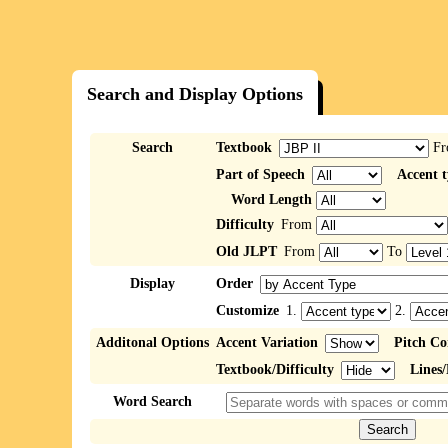
Search and Display Options
Search
Textbook
F
Part of Speech
Accent 
Word Length
Difficulty
From
Old JLPT
From
To
Display
Order
Customize
1.
2.
Additonal Options
Accent Variation
Pitch Co
Textbook/Difficulty
Lines
Word Search