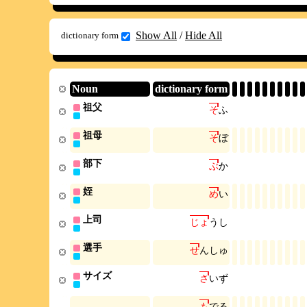
Show All
/
Hide All
dictionary form
Noun
dictionary form
祖父
そ
ふ
祖母
そ
ぼ
部下
ぶ
か
姪
め
い
上司
じ
ょ
う
し
選手
せ
ん
し
ゅ
サイズ
さ
い
ず
も
で
る