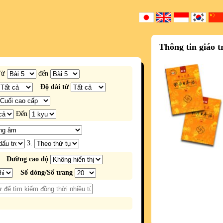
Thông tin giáo t
Từ
đến
Độ dài từ
Đến
3.
Đường cao độ
Số dòng/Số trang