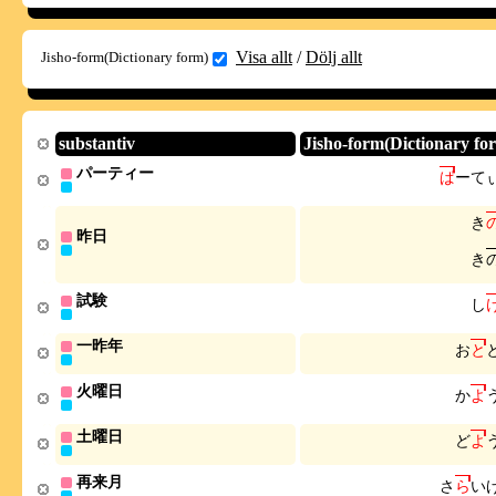
Visa allt
/
Dölj allt
Jisho-form(Dictionary form)
substantiv
Jisho-form(Dictionary fo
パーティー
ぱ
ー
て
き
昨日
き
試験
し
一昨年
お
と
火曜日
か
よ
土曜日
ど
よ
再来月
さ
ら
い