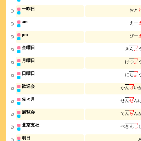
一昨日
お
と
am
え
ー
pm
ぴ
ー
金曜日
き
ん
よ
月曜日
げ
つ
よ
日曜日
に
ち
よ
歓迎会
か
ん
げ
い
先々月
せ
ん
せ
ん
展覧会
て
ん
ら
ん
北京支社
ぺ
き
ん
し
明日