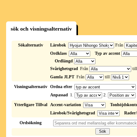
sök och visningsalternativ
Sökalternativ
Lärobok
Från
Ordklass
Typ av accent
Ordlängd
Svårighetsgrad
Från
til
Gamla JLPT
Från
till
Visningsalternativ
Ordna efter
Anpassad
1.
2.
Ytterligare Tillval
Accent-variation
Tonhöjdskont
Lärobok/Svårighetsgrad
Rader/
Ordsökning