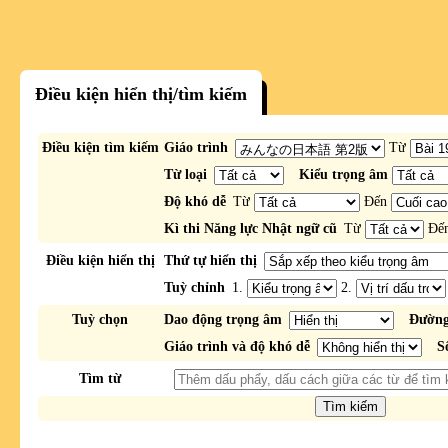
Điều kiện hiển thị/tìm kiếm
Điều kiện tìm kiếm
Giáo trình
Từ
Từ loại
Kiểu trọng âm
Độ khó dễ
Từ
Đến
Kì thi Năng lực Nhật ngữ cũ
Từ
Đế
Điều kiện hiển thị
Thứ tự hiển thị
Tuỳ chỉnh
1.
2.
Tuỳ chọn
Dao động trọng âm
Đường
Giáo trình và độ khó dễ
S
Tìm từ