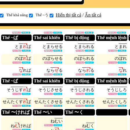
Hiển thị tất cả
/
Ẩn tất cả
Thể khả năng
Thể ~う
Thể ~ば
Thể sai khiến
Thể bị động
Thể mệnh lệnh
と
ま
れ
ば
と
ま
ら
せ
る
と
ま
ら
れ
る
と
ま
れ
の
ぼ
れ
ば
の
ぼ
ら
せ
る
の
ぼ
ら
れ
る
の
ぼ
れ
な
れ
ば
な
ら
せ
る
な
ら
れ
る
な
れ
Thể ~ば
Thể sai khiến
Thể bị động
Thể mệnh lệnh
そ
う
じ
す
れ
ば
そ
う
じ
さ
せ
る
そ
う
じ
さ
れ
る
そ
う
じ
し
ろ
せ
ん
た
く
す
れ
ば
せ
ん
た
く
さ
せ
る
せ
ん
た
く
さ
れ
る
せ
ん
た
く
し
ろ
Thể 〜ければ
Thể 〜い
Thể 〜く
ね
む
い
ね
む
け
れ
ば
ね
む
く