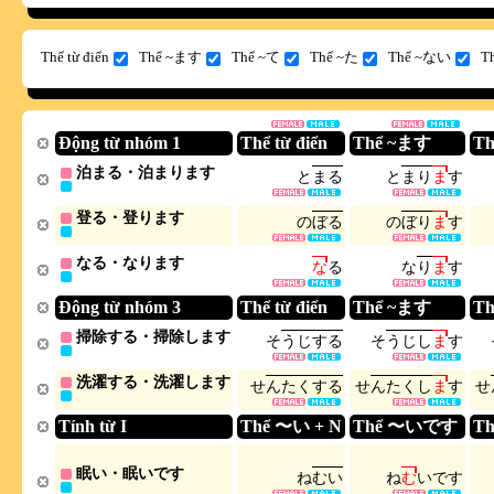
Thể từ điển
Thể ~ます
Thể ~て
Thể ~た
Thể ~ない
T
Động từ nhóm 1
Thể từ điển
Thể ~ます
Th
泊まる・泊まります
と
ま
る
と
ま
り
ま
す
登る・登ります
の
ぼ
る
の
ぼ
り
ま
す
なる・なります
な
る
な
り
ま
す
Động từ nhóm 3
Thể từ điển
Thể ~ます
Th
掃除する・掃除します
そ
う
じ
す
る
そ
う
じ
し
ま
す
洗濯する・洗濯します
せ
ん
た
く
す
る
せ
ん
た
く
し
ま
す
せ
Tính từ I
Thể 〜い + N
Thể 〜いです
T
眠い・眠いです
ね
む
い
ね
む
い
で
す