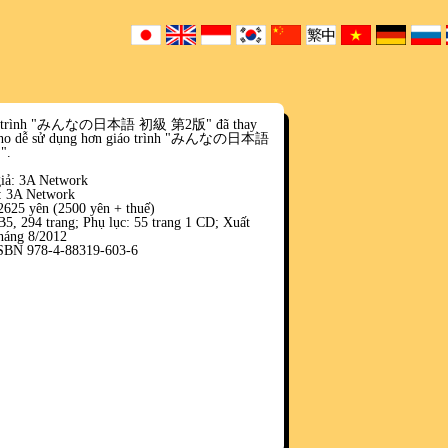
o trình "みんなの日本語 初級 第2版" đã thay
cho dễ sử dụng hơn giáo trình "みんなの日本語
".
giả: 3A Network
 3A Network
2625 yên (2500 yên + thuế)
5, 294 trang; Phụ lục: 55 trang 1 CD; Xuất
háng 8/2012
SBN 978-4-88319-603-6