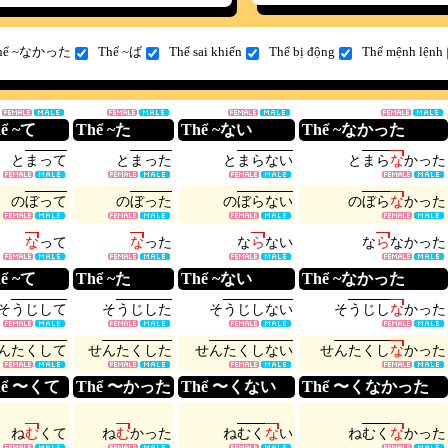
hể ~なかった
Thể ~ば
Thể sai khiến
Thể bị động
Thể mệnh lệnh
ể ~て
Thể ~た
Thể ~ない
Thể ~なかった
と
ま
っ
て
と
ま
っ
た
と
ま
ら
な
い
と
ま
ら
な
か
っ
た
の
ぼ
っ
て
の
ぼ
っ
た
の
ぼ
ら
な
い
の
ぼ
ら
な
か
っ
た
な
っ
て
な
っ
た
な
ら
な
い
な
ら
な
か
っ
た
ể ~て
Thể ~た
Thể ~ない
Thể ~なかった
そ
う
じ
し
て
そ
う
じ
し
た
そ
う
じ
し
な
い
そ
う
じ
し
な
か
っ
た
ん
た
く
し
て
せ
ん
た
く
し
た
せ
ん
た
く
し
な
い
せ
ん
た
く
し
な
か
っ
た
hể 〜くて
Thể 〜かった
Thể 〜くない
Thể 〜くなかった
ね
む
く
て
ね
む
か
っ
た
ね
む
く
な
い
ね
む
く
な
か
っ
た