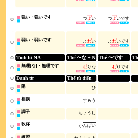
強い・強いです
つ
よ
い
つ
よ
い
で
す
弱い・弱いです
よ
わ
い
よ
わ
い
で
す
Tính từ NA
Thể 〜な + N
Thể 〜です
T
無理[な]・無理です
む
り
な
む
り
で
す
Danh từ
Thể từ điển
陽
ひ
相撲
す
も
う
調子
ち
ょ
う
し
乾杯
か
ん
ぱ
い
練習