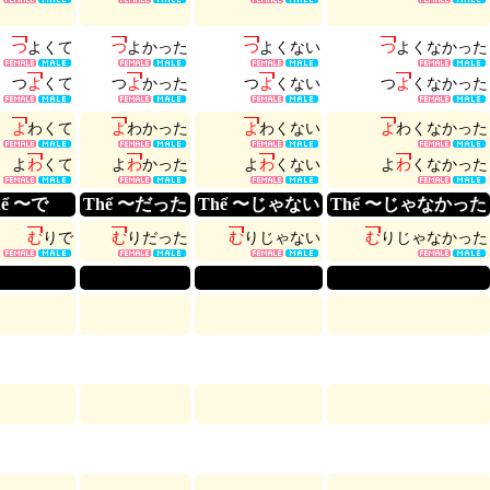
つ
よ
く
て
つ
よ
か
っ
た
つ
よ
く
な
い
つ
よ
く
な
か
っ
た
つ
よ
く
て
つ
よ
か
っ
た
つ
よ
く
な
い
つ
よ
く
な
か
っ
た
よ
わ
く
て
よ
わ
か
っ
た
よ
わ
く
な
い
よ
わ
く
な
か
っ
た
よ
わ
く
て
よ
わ
か
っ
た
よ
わ
く
な
い
よ
わ
く
な
か
っ
た
hể 〜で
Thể 〜だった
Thể 〜じゃない
Thể 〜じゃなかった
む
り
で
む
り
だ
っ
た
む
り
じ
ゃ
な
い
む
り
じ
ゃ
な
か
っ
た