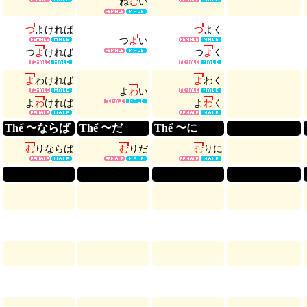
ね
む
い
つ
よ
け
れ
ば
つ
よ
く
つ
よ
い
つ
よ
け
れ
ば
つ
よ
く
よ
わ
け
れ
ば
よ
わ
く
よ
わ
い
よ
わ
け
れ
ば
よ
わ
く
Thể 〜ならば
Thể 〜だ
Thể 〜に
む
り
な
ら
ば
む
り
だ
む
り
に