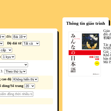
Thông tin giáo trình
Giá
đổi 
đến
初級Ⅰ
Độ dài từ
Tác 
NXB:
Giá: 
Khổ B
n
bản t
Mã I
3.
 cao độ
ố dòng/Số trang