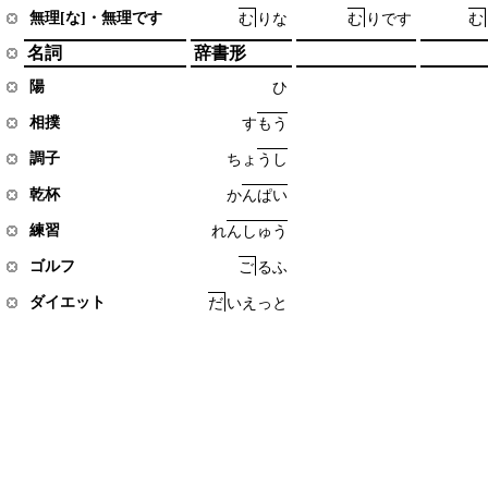
無理[な]・無理です
む
り
な
む
り
で
す
む
名詞
辞書形
陽
ひ
相撲
す
も
う
調子
ち
ょ
う
し
乾杯
か
ん
ぱ
い
練習
れ
ん
し
ゅ
う
ゴルフ
ご
る
ふ
ダイエット
だ
い
え
っ
と