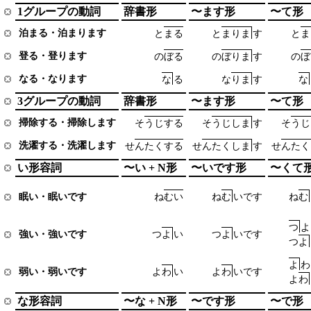
1グループの動詞
辞書形
〜ます形
〜て形
泊まる・泊まります
と
ま
る
と
ま
り
ま
す
と
ま
登る・登ります
の
ぼ
る
の
ぼ
り
ま
す
の
ぼ
なる・なります
な
る
な
り
ま
す
な
3グループの動詞
辞書形
〜ます形
〜て形
掃除する・掃除します
そ
う
じ
す
る
そ
う
じ
し
ま
す
そ
う
じ
洗濯する・洗濯します
せ
ん
た
く
す
る
せ
ん
た
く
し
ま
す
せ
ん
た
く
い形容詞
〜い + N形
〜いです形
〜くて
ね
む
い
ね
む
い
で
す
ね
む
眠い・眠いです
つ
よ
つ
よ
い
つ
よ
い
で
す
強い・強いです
つ
よ
よ
わ
よ
わ
い
よ
わ
い
で
す
弱い・弱いです
よ
わ
な形容詞
〜な + N形
〜です形
〜で形