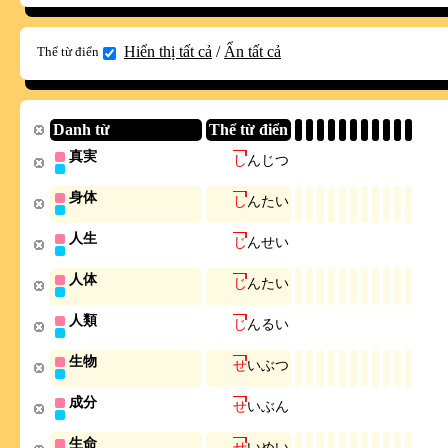
Hiển thị tất cả
/
Ẩn tất cả
Thể từ điển
Danh từ
Thể từ điển
真実
し
ん
じ
つ
身体
し
ん
た
い
人生
じ
ん
せ
い
人体
じ
ん
た
い
人類
じ
ん
る
い
生物
せ
い
ぶ
つ
成分
せ
い
ぶ
ん
生命
せ
い
め
い