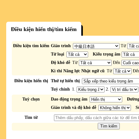
Điều kiện hiển thị/tìm kiếm
Điều kiện tìm kiếm
Giáo trình
Từ
Từ loại
Kiểu trọng âm
Độ khó dễ
Từ
Đến
Kì thi Năng lực Nhật ngữ cũ
Từ
Đế
Điều kiện hiển thị
Thứ tự hiển thị
Tuỳ chỉnh
1.
2.
Tuỳ chọn
Dao động trọng âm
Đường
Giáo trình và độ khó dễ
S
Tìm từ