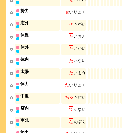
勢力
せ
い
り
ょ
く
窓外
そ
う
が
い
体温
た
い
お
ん
体外
た
い
が
い
体内
た
い
な
い
太陽
た
い
よ
う
体力
た
い
り
ょ
く
中世
ち
ゅ
う
せ
い
店内
て
ん
な
い
南北
な
ん
ぼ
く
能力