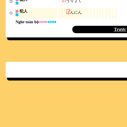
の
う
り
ょ
く
犯人
は
ん
に
ん
Nghe toàn bộ
Trước