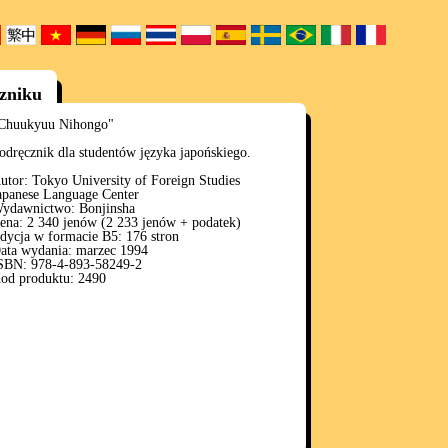
czniku
Chuukyuu Nihongo"
odręcznik dla studentów języka japońskiego.
utor: Tokyo University of Foreign Studies
apanese Language Center
ydawnictwo: Bonjinsha
ena: 2 340 jenów (2 233 jenów + podatek)
dycja w formacie B5: 176 stron
ata wydania: marzec 1994
SBN: 978-4-893-58249-2
od produktu: 2490