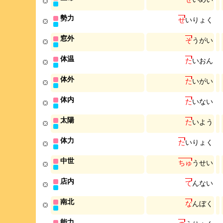
勢力
せ
い
り
ょ
く
窓外
そ
う
が
い
体温
た
い
お
ん
体外
た
い
が
い
体内
た
い
な
い
太陽
た
い
よ
う
体力
た
い
り
ょ
く
中世
ち
ゅ
う
せ
い
店内
て
ん
な
い
南北
な
ん
ぼ
く
能力