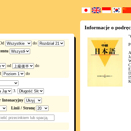
Informacje o podrę
"
Od
do
P
centu
A
J
W
C
od
do
E
D
d
do
I
K
3.
 Intonacyjny
Linii / Stronę