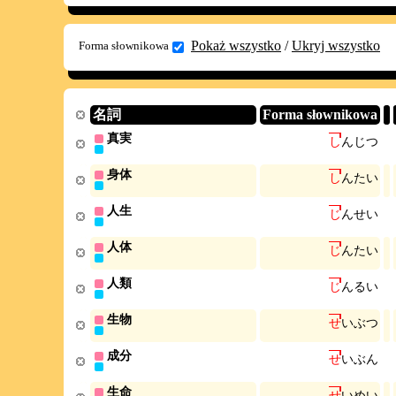
Pokaż wszystko
/
Ukryj wszystko
Forma słownikowa
名詞
Forma słownikowa
真実
し
ん
じ
つ
身体
し
ん
た
い
人生
じ
ん
せ
い
人体
じ
ん
た
い
人類
じ
ん
る
い
生物
せ
い
ぶ
つ
成分
せ
い
ぶ
ん
生命
せ
い
め
い