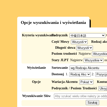
Opcje wyszukiwania i wyświetlania
Kryteria wyszukiwania
Podręcznik
Część Mowy
Rodzaj ak
Długość słowa
Poziom trudności
Najpierw
Stary JLPT
Najpierw
o
Wyświetlanie
Sortowanie
Dostosuj
1.
2.
Opcje
Wariacja Akcentu
Kontur
Podręcznik / Poziom Trudności
Wyszukiwanie Słów