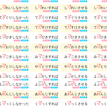
し
つ
れ
い
し
な
か
っ
た
し
つ
れ
い
す
れ
ば
し
つ
れ
い
さ
せ
る
し
つ
れ
い
て
さ
ぐ
り
し
な
か
っ
た
て
さ
ぐ
り
す
れ
ば
て
さ
ぐ
り
さ
せ
る
て
さ
ぐ
り
て
だ
す
け
し
な
か
っ
た
て
だ
す
け
す
れ
ば
て
だ
す
け
さ
せ
る
て
だ
す
け
と
り
ひ
き
し
な
か
っ
た
と
り
ひ
き
す
れ
ば
と
り
ひ
き
さ
せ
る
と
り
ひ
き
の
り
お
り
し
な
か
っ
た
の
り
お
り
す
れ
ば
の
り
お
り
さ
せ
る
の
り
お
り
み
う
ご
き
し
な
か
っ
た
み
う
ご
き
す
れ
ば
み
う
ご
き
さ
せ
る
み
う
ご
き
や
り
と
り
し
な
か
っ
た
や
り
と
り
す
れ
ば
や
り
と
り
さ
せ
る
や
り
と
り
よ
ふ
か
し
し
な
か
っ
た
よ
ふ
か
し
す
れ
ば
よ
ふ
か
し
さ
せ
る
よ
ふ
か
し
よ
ふ
か
し
し
な
か
っ
た
よ
ふ
か
し
す
れ
ば
よ
ふ
か
し
さ
せ
る
よ
ふ
か
し
あ
れ
ん
じ
し
な
か
っ
た
あ
れ
ん
じ
す
れ
ば
あ
れ
ん
じ
さ
せ
る
あ
れ
ん
じ
く
り
っ
く
し
な
か
っ
た
く
り
っ
く
す
れ
ば
く
り
っ
く
さ
せ
る
く
り
っ
く