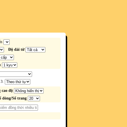
ến
Độ dài từ
n
3.
 cao độ
ố dòng/Số trang