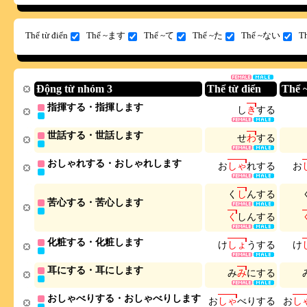
Thể từ điển
Thể ~ます
Thể ~て
Thể ~た
Thể ~ない
T
Động từ nhóm 3
Thể từ điển
Thể
指揮する・指揮します
し
き
す
る
世話する・世話します
せ
わ
す
る
おしゃれする・おしゃれします
お
し
ゃ
れ
す
る
お
く
し
ん
す
る
苦心する・苦心します
く
し
ん
す
る
化粧する・化粧します
け
し
ょ
う
す
る
け
耳にする・耳にします
み
み
に
す
る
おしゃべりする・おしゃべりします
お
し
ゃ
べ
り
す
る
お
し