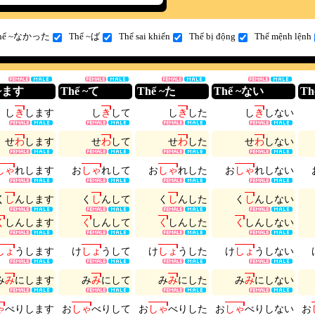
hể ~なかった
Thể ~ば
Thể sai khiến
Thể bị động
Thể mệnh lệnh
 ~ます
Thể ~て
Thể ~た
Thể ~ない
T
し
き
し
ま
す
し
き
し
て
し
き
し
た
し
き
し
な
い
せ
わ
し
ま
す
せ
わ
し
て
せ
わ
し
た
せ
わ
し
な
い
し
ゃ
れ
し
ま
す
お
し
ゃ
れ
し
て
お
し
ゃ
れ
し
た
お
し
ゃ
れ
し
な
い
く
し
ん
し
ま
す
く
し
ん
し
て
く
し
ん
し
た
く
し
ん
し
な
い
く
し
ん
し
ま
す
く
し
ん
し
て
く
し
ん
し
た
く
し
ん
し
な
い
し
ょ
う
し
ま
す
け
し
ょ
う
し
て
け
し
ょ
う
し
た
け
し
ょ
う
し
な
い
み
み
に
し
ま
す
み
み
に
し
て
み
み
に
し
た
み
み
に
し
な
い
ゃ
べ
り
し
ま
す
お
し
ゃ
べ
り
し
て
お
し
ゃ
べ
り
し
た
お
し
ゃ
べ
り
し
な
い
お