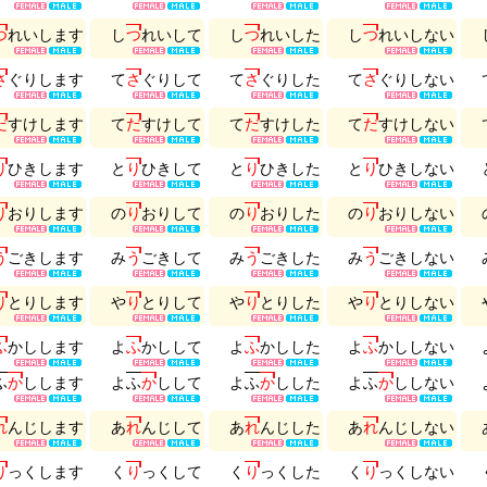
つ
れ
い
し
ま
す
し
つ
れ
い
し
て
し
つ
れ
い
し
た
し
つ
れ
い
し
な
い
さ
ぐ
り
し
ま
す
て
さ
ぐ
り
し
て
て
さ
ぐ
り
し
た
て
さ
ぐ
り
し
な
い
だ
す
け
し
ま
す
て
だ
す
け
し
て
て
だ
す
け
し
た
て
だ
す
け
し
な
い
り
ひ
き
し
ま
す
と
り
ひ
き
し
て
と
り
ひ
き
し
た
と
り
ひ
き
し
な
い
り
お
り
し
ま
す
の
り
お
り
し
て
の
り
お
り
し
た
の
り
お
り
し
な
い
う
ご
き
し
ま
す
み
う
ご
き
し
て
み
う
ご
き
し
た
み
う
ご
き
し
な
い
り
と
り
し
ま
す
や
り
と
り
し
て
や
り
と
り
し
た
や
り
と
り
し
な
い
ふ
か
し
し
ま
す
よ
ふ
か
し
し
て
よ
ふ
か
し
し
た
よ
ふ
か
し
し
な
い
ふ
か
し
し
ま
す
よ
ふ
か
し
し
て
よ
ふ
か
し
し
た
よ
ふ
か
し
し
な
い
れ
ん
じ
し
ま
す
あ
れ
ん
じ
し
て
あ
れ
ん
じ
し
た
あ
れ
ん
じ
し
な
い
り
っ
く
し
ま
す
く
り
っ
く
し
て
く
り
っ
く
し
た
く
り
っ
く
し
な
い