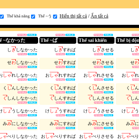
Hiển thị tất cả
/
Ẩn tất cả
Thể khả năng
Thể ~う
hể ~なかった
Thể ~ば
Thể sai khiến
Thể bị độ
し
き
し
な
か
っ
た
し
き
す
れ
ば
し
き
さ
せ
る
し
き
せ
わ
し
な
か
っ
た
せ
わ
す
れ
ば
せ
わ
さ
せ
る
せ
わ
お
し
ゃ
れ
し
な
か
っ
た
お
し
ゃ
れ
す
れ
ば
お
し
ゃ
れ
さ
せ
る
お
し
ゃ
れ
く
し
ん
し
な
か
っ
た
く
し
ん
す
れ
ば
く
し
ん
さ
せ
る
く
し
ん
く
し
ん
し
な
か
っ
た
く
し
ん
す
れ
ば
く
し
ん
さ
せ
る
く
し
ん
け
し
ょ
う
し
な
か
っ
た
け
し
ょ
う
す
れ
ば
け
し
ょ
う
さ
せ
る
け
し
ょ
う
み
み
に
し
な
か
っ
た
み
み
に
す
れ
ば
み
み
に
さ
せ
る
み
み
に
し
ゃ
べ
り
し
な
か
っ
た
お
し
ゃ
べ
り
す
れ
ば
お
し
ゃ
べ
り
さ
せ
る
お
し
ゃ
べ
り