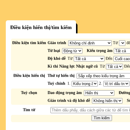
Điều kiện hiển thị/tìm kiếm
Điều kiện tìm kiếm
Giáo trình
Từ
đ
Từ loại
Kiểu trọng âm
Độ khó dễ
Từ
Đến
Kì thi Năng lực Nhật ngữ cũ
Từ
Đế
Điều kiện hiển thị
Thứ tự hiển thị
Tuỳ chỉnh
1.
2.
Tuỳ chọn
Dao động trọng âm
Đường
Giáo trình và độ khó dễ
S
Tìm từ