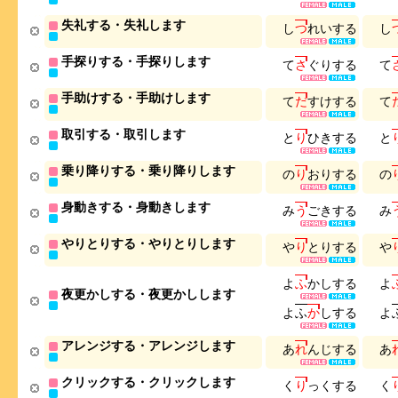
失礼する・失礼します
し
つ
れ
い
す
る
し
手探りする・手探りします
て
さ
ぐ
り
す
る
て
手助けする・手助けします
て
だ
す
け
す
る
て
取引する・取引します
と
り
ひ
き
す
る
と
乗り降りする・乗り降りします
の
り
お
り
す
る
の
身動きする・身動きします
み
う
ご
き
す
る
み
やりとりする・やりとりします
や
り
と
り
す
る
や
よ
ふ
か
し
す
る
よ
夜更かしする・夜更かしします
よ
ふ
か
し
す
る
よ
アレンジする・アレンジします
あ
れ
ん
じ
す
る
あ
クリックする・クリックします
く
り
っ
く
す
る
く