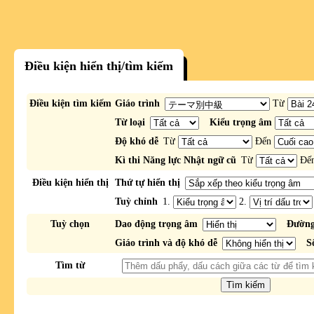
Điều kiện hiển thị/tìm kiếm
Điều kiện tìm kiếm
Giáo trình
Từ
Từ loại
Kiểu trọng âm
Độ khó dễ
Từ
Đến
Kì thi Năng lực Nhật ngữ cũ
Từ
Đế
Điều kiện hiển thị
Thứ tự hiển thị
Tuỳ chỉnh
1.
2.
Tuỳ chọn
Dao động trọng âm
Đường
Giáo trình và độ khó dễ
S
Tìm từ