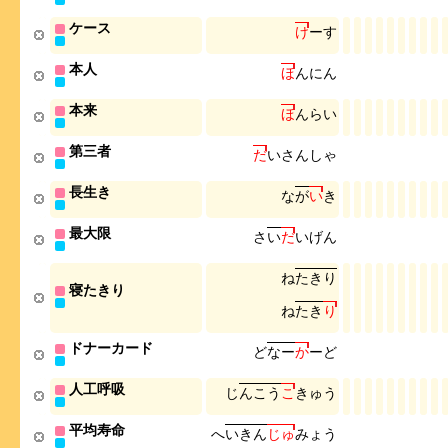
ケース
け
ー
す
本人
ほ
ん
に
ん
本来
ほ
ん
ら
い
第三者
だ
い
さ
ん
し
ゃ
長生き
な
が
い
き
最大限
さ
い
だ
い
げ
ん
ね
た
き
り
寝たきり
ね
た
き
り
ドナーカード
ど
な
ー
か
ー
ど
人工呼吸
じ
ん
こ
う
こ
き
ゅ
う
平均寿命
へ
い
き
ん
じ
ゅ
み
ょ
う