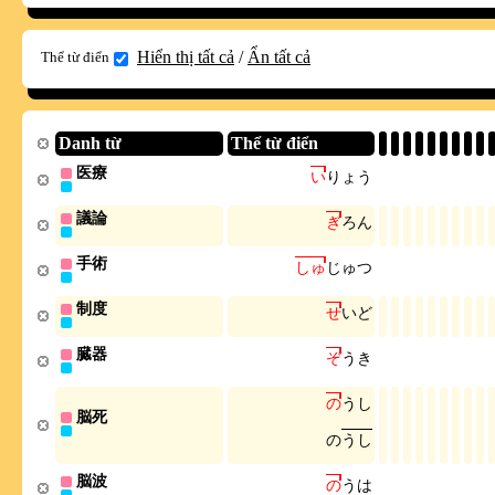
Hiển thị tất cả
/
Ẩn tất cả
Thể từ điển
Danh từ
Thể từ điển
医療
い
り
ょ
う
議論
ぎ
ろ
ん
手術
し
ゅ
じ
ゅ
つ
制度
せ
い
ど
臓器
ぞ
う
き
の
う
し
脳死
の
う
し
脳波
の
う
は