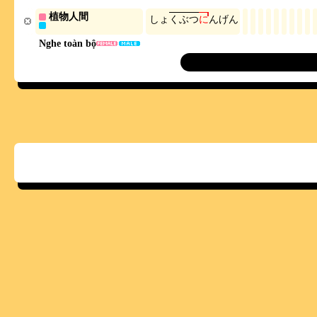
植物人間
し
ょ
く
ぶ
つ
に
ん
げ
ん
Nghe toàn bộ