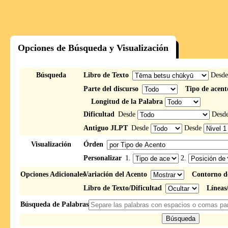
Opciones de Búsqueda y Visualización
Búsqueda
Libro de Texto
Desd
Parte del discurso
Tipo de acent
Longitud de la Palabra
Dificultad
Desde
Desd
Antiguo JLPT
Desde
Desde
Visualización
Órden
Personalizar
1.
2.
Opciones Adicionales
Variación del Acento
Contorno d
Libro de Texto/Dificultad
Líneas
Búsqueda de Palabras