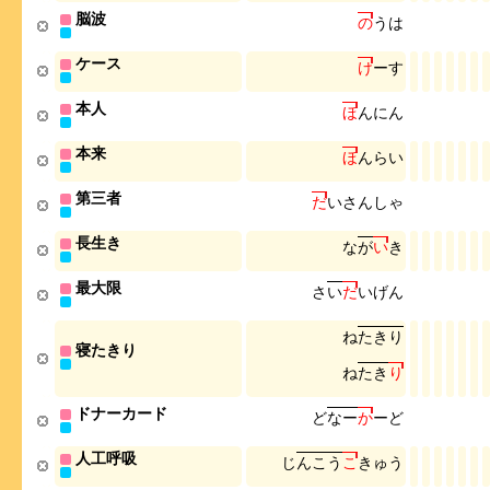
脳波
の
う
は
ケース
け
ー
す
本人
ほ
ん
に
ん
本来
ほ
ん
ら
い
第三者
だ
い
さ
ん
し
ゃ
長生き
な
が
い
き
最大限
さ
い
だ
い
げ
ん
ね
た
き
り
寝たきり
ね
た
き
り
ドナーカード
ど
な
ー
か
ー
ど
人工呼吸
じ
ん
こ
う
こ
き
ゅ
う