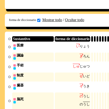
Mostrar todo
/
Ocultar todo
forma de diccionario
Sustantivo
forma de diccionario
医療
い
り
ょ
う
議論
ぎ
ろ
ん
手術
し
ゅ
じ
ゅ
つ
制度
せ
い
ど
臓器
ぞ
う
き
の
う
し
脳死
の
う
し