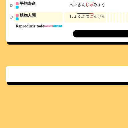
平均寿命
へ
い
き
ん
じ
ゅ
み
ょ
う
植物人間
し
ょ
く
ぶ
つ
に
ん
げ
ん
Reproducir todo