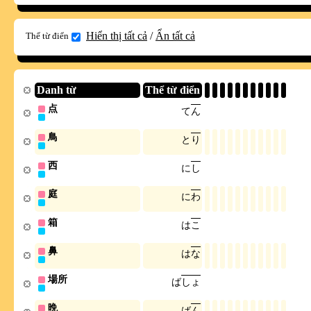
Hiển thị tất cả
/
Ẩn tất cả
Thể từ điển
Danh từ
Thể từ điển
点
て
ん
鳥
と
り
西
に
し
庭
に
わ
箱
は
こ
鼻
は
な
場所
ば
し
ょ
晩
ば
ん