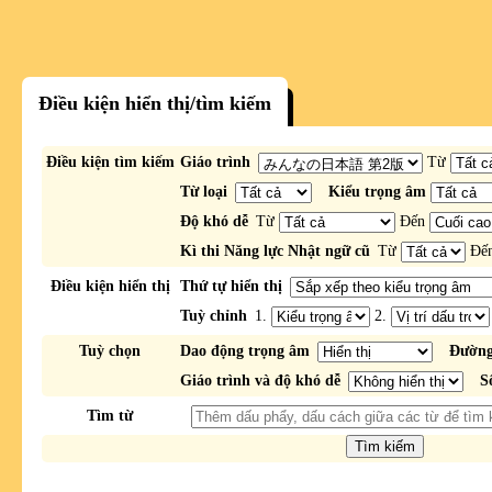
Điều kiện hiển thị/tìm kiếm
Điều kiện tìm kiếm
Giáo trình
Từ
Từ loại
Kiểu trọng âm
Độ khó dễ
Từ
Đến
Kì thi Năng lực Nhật ngữ cũ
Từ
Đế
Điều kiện hiển thị
Thứ tự hiển thị
Tuỳ chỉnh
1.
2.
Tuỳ chọn
Dao động trọng âm
Đường
Giáo trình và độ khó dễ
S
Tìm từ