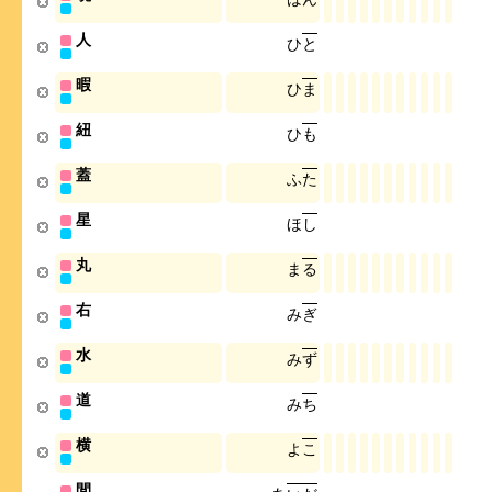
人
ひ
と
暇
ひ
ま
紐
ひ
も
蓋
ふ
た
星
ほ
し
丸
ま
る
右
み
ぎ
水
み
ず
道
み
ち
横
よ
こ
間