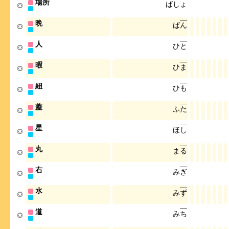
場所
ば
し
ょ
晩
ば
ん
人
ひ
と
暇
ひ
ま
紐
ひ
も
蓋
ふ
た
星
ほ
し
丸
ま
る
右
み
ぎ
水
み
ず
道
み
ち