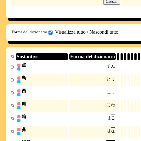
Visualizza tutto
/
Nascondi tutto
Forma del dizionario
Sostantivi
Forma del dizionario
点
て
ん
鳥
と
り
西
に
し
庭
に
わ
箱
は
こ
鼻
は
な