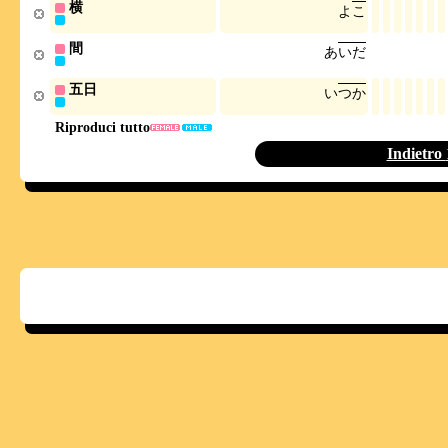
横
よ
こ
間
あ
い
だ
五日
い
つ
か
Riproduci tutto
Indietro