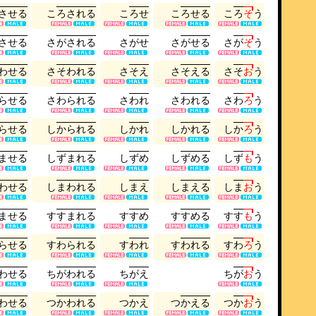
さ
せ
る
こ
ろ
さ
れ
る
こ
ろ
せ
こ
ろ
せ
る
こ
ろ
そ
う
さ
せ
る
さ
が
さ
れ
る
さ
が
せ
さ
が
せ
る
さ
が
そ
う
わ
せ
る
さ
そ
わ
れ
る
さ
そ
え
さ
そ
え
る
さ
そ
お
う
ら
せ
る
さ
わ
ら
れ
る
さ
わ
れ
さ
わ
れ
る
さ
わ
ろ
う
ら
せ
る
し
か
ら
れ
る
し
か
れ
し
か
れ
る
し
か
ろ
う
ま
せ
る
し
ず
ま
れ
る
し
ず
め
し
ず
め
る
し
ず
も
う
わ
せ
る
し
ま
わ
れ
る
し
ま
え
し
ま
え
る
し
ま
お
う
ま
せ
る
す
す
ま
れ
る
す
す
め
す
す
め
る
す
す
も
う
ら
せ
る
す
わ
ら
れ
る
す
わ
れ
す
わ
れ
る
す
わ
ろ
う
わ
せ
る
ち
が
わ
れ
る
ち
が
え
ち
が
お
う
わ
せ
る
つ
か
わ
れ
る
つ
か
え
つ
か
え
る
つ
か
お
う