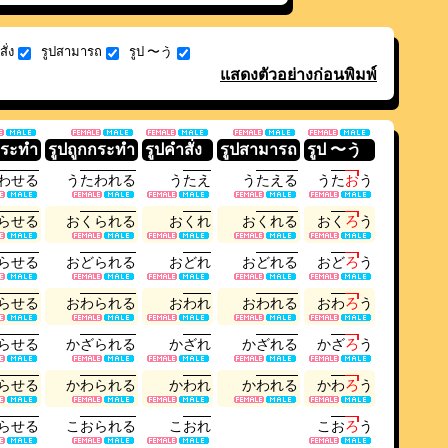
ั่ง
รูปสามารถ
รูป 〜う
แสดงตัวอย่างก่อนพิมพ์
กระทำ
รูปถูกกระทำ
รูปคำสั่ง
รูปสามารถ
รูป 〜う
わ
せ
る
う
た
わ
れ
る
う
た
え
う
た
え
る
う
た
お
う
ら
せ
る
お
く
ら
れ
る
お
く
れ
お
く
れ
る
お
く
ろ
う
ら
せ
る
お
ど
ら
れ
る
お
ど
れ
お
ど
れ
る
お
ど
ろ
う
ら
せ
る
お
わ
ら
れ
る
お
わ
れ
お
わ
れ
る
お
わ
ろ
う
ら
せ
る
か
ざ
ら
れ
る
か
ざ
れ
か
ざ
れ
る
か
ざ
ろ
う
ら
せ
る
か
わ
ら
れ
る
か
わ
れ
か
わ
れ
る
か
わ
ろ
う
ら
せ
る
こ
お
ら
れ
る
こ
お
れ
こ
お
ろ
う