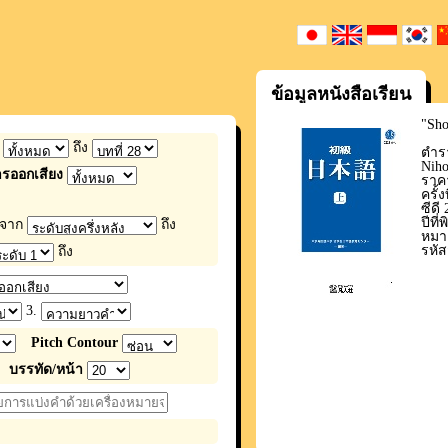
ข้อมูลหนังสือเรียน
"Sho
ก
ถึง
ตำร
Nih
รออกเสียง
ราคา
ครั้
ซีดี
ปีที่
จาก
ถึง
หมา
รหัส
ถึง
3.
Pitch Contour
บรรทัด/หน้า