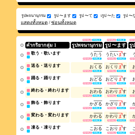
รูปพจนานุกรม
รูป 〜ます
รูป 〜て
เรูป 〜た
รูป 
แสดงทั้งหมด
/
ซ่อนทั้งหมด
คำกริยากลุ่ม 1
รูปพจนานุกรม
รูป 〜ます
รู
歌う・歌います
う
た
う
う
た
い
ま
す
送る・送ります
お
く
る
お
く
り
ま
す
踊る・踊ります
お
ど
る
お
ど
り
ま
す
終わる・終わります
お
わ
る
お
わ
り
ま
す
飾る・飾ります
か
ざ
る
か
ざ
り
ま
す
変わる・変わります
か
わ
る
か
わ
り
ま
す
凍る・凍ります
こ
お
る
こ
お
り
ま
す