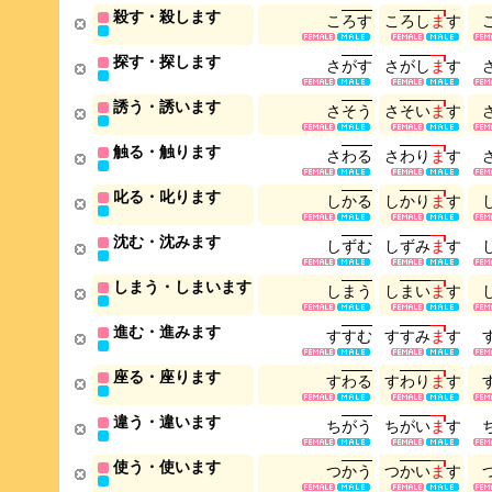
殺す・殺します
こ
ろ
す
こ
ろ
し
ま
す
探す・探します
さ
が
す
さ
が
し
ま
す
誘う・誘います
さ
そ
う
さ
そ
い
ま
す
触る・触ります
さ
わ
る
さ
わ
り
ま
す
叱る・叱ります
し
か
る
し
か
り
ま
す
沈む・沈みます
し
ず
む
し
ず
み
ま
す
しまう・しまいます
し
ま
う
し
ま
い
ま
す
進む・進みます
す
す
む
す
す
み
ま
す
座る・座ります
す
わ
る
す
わ
り
ま
す
違う・違います
ち
が
う
ち
が
い
ま
す
使う・使います
つ
か
う
つ
か
い
ま
す