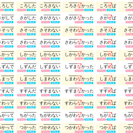
こ
ろ
し
て
こ
ろ
し
た
こ
ろ
さ
な
い
こ
ろ
さ
な
か
っ
た
こ
ろ
せ
ば
こ
ろ
さ
が
し
て
さ
が
し
た
さ
が
さ
な
い
さ
が
さ
な
か
っ
た
さ
が
せ
ば
さ
が
さ
そ
っ
て
さ
そ
っ
た
さ
そ
わ
な
い
さ
そ
わ
な
か
っ
た
さ
そ
え
ば
さ
そ
さ
わ
っ
て
さ
わ
っ
た
さ
わ
ら
な
い
さ
わ
ら
な
か
っ
た
さ
わ
れ
ば
さ
わ
し
か
っ
て
し
か
っ
た
し
か
ら
な
い
し
か
ら
な
か
っ
た
し
か
れ
ば
し
か
し
ず
ん
で
し
ず
ん
だ
し
ず
ま
な
い
し
ず
ま
な
か
っ
た
し
ず
め
ば
し
ず
し
ま
っ
て
し
ま
っ
た
し
ま
わ
な
い
し
ま
わ
な
か
っ
た
し
ま
え
ば
し
ま
す
す
ん
で
す
す
ん
だ
す
す
ま
な
い
す
す
ま
な
か
っ
た
す
す
め
ば
す
す
す
わ
っ
て
す
わ
っ
た
す
わ
ら
な
い
す
わ
ら
な
か
っ
た
す
わ
れ
ば
す
わ
ち
が
っ
て
ち
が
っ
た
ち
が
わ
な
い
ち
が
わ
な
か
っ
た
ち
が
え
ば
ち
が
つ
か
っ
て
つ
か
っ
た
つ
か
わ
な
い
つ
か
わ
な
か
っ
た
つ
か
え
ば
つ
か