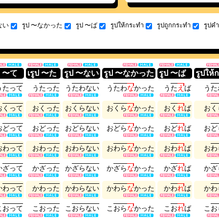
〜ない
รูป 〜なかった
รูป 〜ば
รูปให้กระทำ
รูปถูกกระทำ
รูปคำส
ป 〜て
เรูป 〜た
รูป 〜ない
รูป 〜なかった
รูป 〜ば
รูปให้
う
た
っ
て
う
た
っ
た
う
た
わ
な
い
う
た
わ
な
か
っ
た
う
た
え
ば
う
た
お
く
っ
て
お
く
っ
た
お
く
ら
な
い
お
く
ら
な
か
っ
た
お
く
れ
ば
お
く
お
ど
っ
て
お
ど
っ
た
お
ど
ら
な
い
お
ど
ら
な
か
っ
た
お
ど
れ
ば
お
ど
お
わ
っ
て
お
わ
っ
た
お
わ
ら
な
い
お
わ
ら
な
か
っ
た
お
わ
れ
ば
お
わ
か
ざ
っ
て
か
ざ
っ
た
か
ざ
ら
な
い
か
ざ
ら
な
か
っ
た
か
ざ
れ
ば
か
ざ
か
わ
っ
て
か
わ
っ
た
か
わ
ら
な
い
か
わ
ら
な
か
っ
た
か
わ
れ
ば
か
わ
こ
お
っ
て
こ
お
っ
た
こ
お
ら
な
い
こ
お
ら
な
か
っ
た
こ
お
れ
ば
こ
お