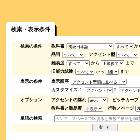
検索・表示条件
検索の条件
教科書
か
品詞
アクセント型
難易度
から
まで
旧能力試験
から
まで
表示の条件
表示順序
カスタマイズ
1.
2.
オプション
アクセントの揺れ
ピッチカーブ
教科書と難易度
行数／ページ
単語の検索