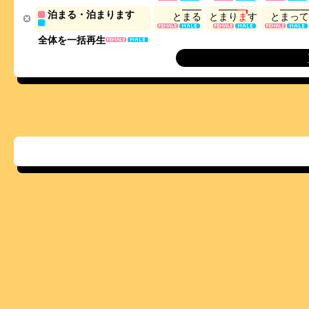
泊まる・泊まります
と
ま
る
と
ま
り
ま
す
と
ま
っ
て
全体を一括再生