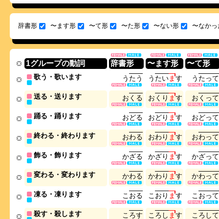
辞書形
〜ます形
〜て形
〜た形
〜ない形
〜なかっ
1グループの動詞
辞書形
〜ます形
〜て形
歌う・歌います
う
た
う
う
た
い
ま
す
う
た
っ
て
送る・送ります
お
く
る
お
く
り
ま
す
お
く
っ
て
踊る・踊ります
お
ど
る
お
ど
り
ま
す
お
ど
っ
て
終わる・終わります
お
わ
る
お
わ
り
ま
す
お
わ
っ
て
飾る・飾ります
か
ざ
る
か
ざ
り
ま
す
か
ざ
っ
て
変わる・変わります
か
わ
る
か
わ
り
ま
す
か
わ
っ
て
凍る・凍ります
こ
お
る
こ
お
り
ま
す
こ
お
っ
て
殺す・殺します
こ
ろ
す
こ
ろ
し
ま
す
こ
ろ
し
て