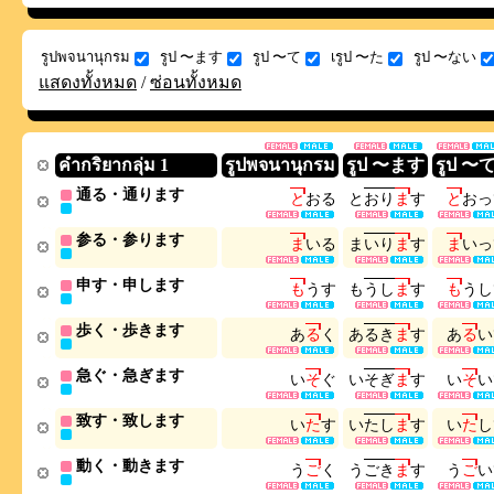
รูปพจนานุกรม
รูป 〜ます
รูป 〜て
เรูป 〜た
รูป 〜ない
แสดงทั้งหมด
/
ซ่อนทั้งหมด
คำกริยากลุ่ม 1
รูปพจนานุกรม
รูป 〜ます
รูป 〜
通る・通ります
と
お
る
と
お
り
ま
す
と
お
っ
参る・参ります
ま
い
る
ま
い
り
ま
す
ま
い
っ
申す・申します
も
う
す
も
う
し
ま
す
も
う
し
歩く・歩きます
あ
る
く
あ
る
き
ま
す
あ
る
い
急ぐ・急ぎます
い
そ
ぐ
い
そ
ぎ
ま
す
い
そ
い
致す・致します
い
た
す
い
た
し
ま
す
い
た
し
動く・動きます
う
ご
く
う
ご
き
ま
す
う
ご
い