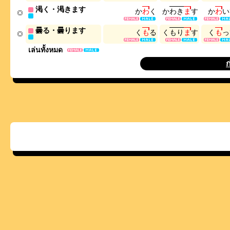
渇く・渇きます
か
わ
く
か
わ
き
ま
す
か
わ
い
曇る・曇ります
く
も
る
く
も
り
ま
す
く
も
っ
เล่นทั้งหมด
ก