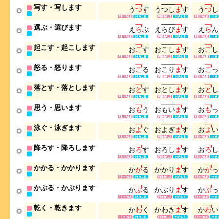
写す・写します
う
つ
す
う
つ
し
ま
す
う
つ
し
選ぶ・選びます
え
ら
ぶ
え
ら
び
ま
す
え
ら
ん
起こす・起こします
お
こ
す
お
こ
し
ま
す
お
こ
し
怒る・怒ります
お
こ
る
お
こ
り
ま
す
お
こ
っ
落とす・落とします
お
と
す
お
と
し
ま
す
お
と
し
思う・思います
お
も
う
お
も
い
ま
す
お
も
っ
泳ぐ・泳ぎます
お
よ
ぐ
お
よ
ぎ
ま
す
お
よ
い
降ろす・降ろします
お
ろ
す
お
ろ
し
ま
す
お
ろ
し
かかる・かかります
か
か
る
か
か
り
ま
す
か
か
っ
かぶる・かぶります
か
ぶ
る
か
ぶ
り
ま
す
か
ぶ
っ
乾く・乾きます
か
わ
く
か
わ
き
ま
す
か
わ
い