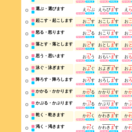
選ぶ・選びます
え
ら
ぶ
え
ら
び
ま
す
え
起こす・起こします
お
こ
す
お
こ
し
ま
す
お
怒る・怒ります
お
こ
る
お
こ
り
ま
す
お
落とす・落とします
お
と
す
お
と
し
ま
す
お
思う・思います
お
も
う
お
も
い
ま
す
お
泳ぐ・泳ぎます
お
よ
ぐ
お
よ
ぎ
ま
す
お
降ろす・降ろします
お
ろ
す
お
ろ
し
ま
す
お
かかる・かかります
か
か
る
か
か
り
ま
す
か
かぶる・かぶります
か
ぶ
る
か
ぶ
り
ま
す
か
乾く・乾きます
か
わ
く
か
わ
き
ま
す
か
渇く・渇きます
か
わ
く
か
わ
き
ま
す
か