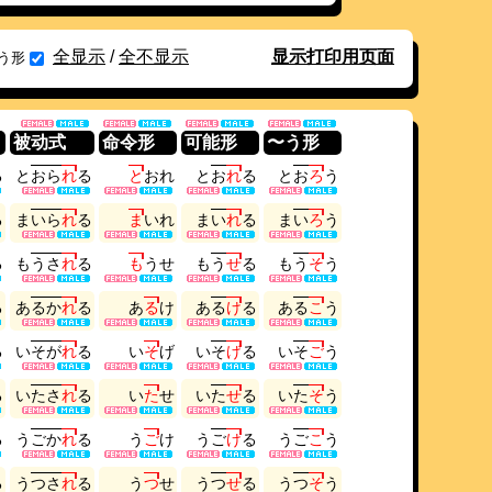
全显示
/
全不显示
显示打印用页面
う形
被动式
命令形
可能形
〜う形
る
と
お
ら
れ
る
と
お
れ
と
お
れ
る
と
お
ろ
う
る
ま
い
ら
れ
る
ま
い
れ
ま
い
れ
る
ま
い
ろ
う
る
も
う
さ
れ
る
も
う
せ
も
う
せ
る
も
う
そ
う
る
あ
る
か
れ
る
あ
る
け
あ
る
け
る
あ
る
こ
う
る
い
そ
が
れ
る
い
そ
げ
い
そ
げ
る
い
そ
ご
う
る
い
た
さ
れ
る
い
た
せ
い
た
せ
る
い
た
そ
う
る
う
ご
か
れ
る
う
ご
け
う
ご
け
る
う
ご
こ
う
る
う
つ
さ
れ
る
う
つ
せ
う
つ
せ
る
う
つ
そ
う