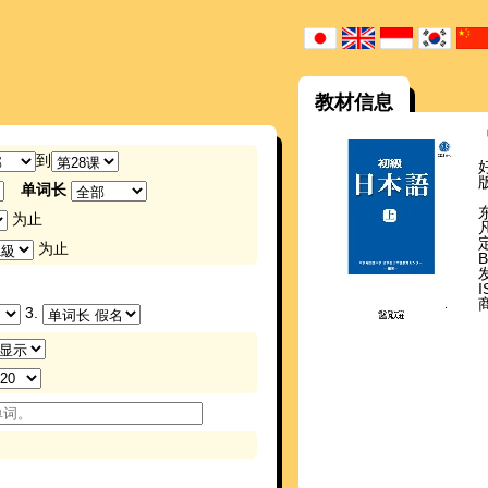
教材信息
到
单词长
为止
为止
发
I
3.