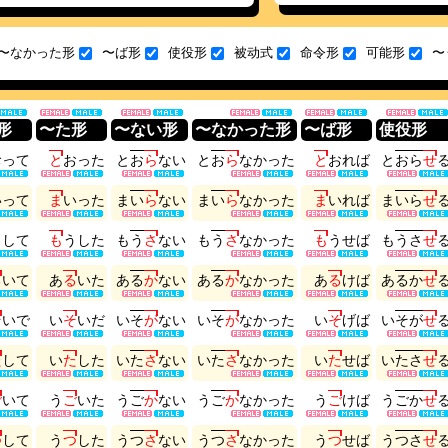
〜なかった形
〜ば形
使役形
被动式
命令形
可能形
〜
形
〜た形
〜ない形
〜なかった形
〜ば形
使役形
お
っ
て
と
お
っ
た
と
お
ら
な
い
と
お
ら
な
か
っ
た
と
お
れ
ば
と
お
ら
せ
い
っ
て
ま
い
っ
た
ま
い
ら
な
い
ま
い
ら
な
か
っ
た
ま
い
れ
ば
ま
い
ら
せ
う
し
て
も
う
し
た
も
う
さ
な
い
も
う
さ
な
か
っ
た
も
う
せ
ば
も
う
さ
せ
る
い
て
あ
る
い
た
あ
る
か
な
い
あ
る
か
な
か
っ
た
あ
る
け
ば
あ
る
か
せ
そ
い
で
い
そ
い
だ
い
そ
が
な
い
い
そ
が
な
か
っ
た
い
そ
げ
ば
い
そ
が
せ
た
し
て
い
た
し
た
い
た
さ
な
い
い
た
さ
な
か
っ
た
い
た
せ
ば
い
た
さ
せ
ご
い
て
う
ご
い
た
う
ご
か
な
い
う
ご
か
な
か
っ
た
う
ご
け
ば
う
ご
か
せ
つ
し
て
う
つ
し
た
う
つ
さ
な
い
う
つ
さ
な
か
っ
た
う
つ
せ
ば
う
つ
さ
せ