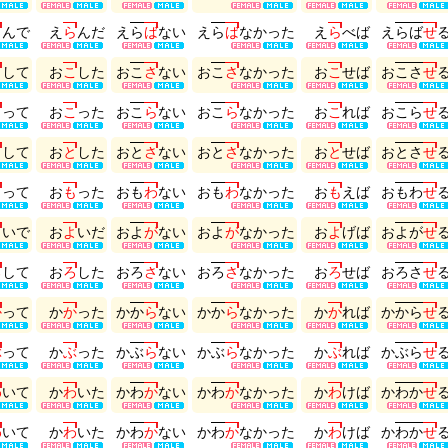
ら
ん
で
え
ら
ん
だ
え
ら
ば
な
い
え
ら
ば
な
か
っ
た
え
ら
べ
ば
え
ら
ば
せ
こ
し
て
お
こ
し
た
お
こ
さ
な
い
お
こ
さ
な
か
っ
た
お
こ
せ
ば
お
こ
さ
せ
こ
っ
て
お
こ
っ
た
お
こ
ら
な
い
お
こ
ら
な
か
っ
た
お
こ
れ
ば
お
こ
ら
せ
と
し
て
お
と
し
た
お
と
さ
な
い
お
と
さ
な
か
っ
た
お
と
せ
ば
お
と
さ
せ
も
っ
て
お
も
っ
た
お
も
わ
な
い
お
も
わ
な
か
っ
た
お
も
え
ば
お
も
わ
せ
よ
い
で
お
よ
い
だ
お
よ
が
な
い
お
よ
が
な
か
っ
た
お
よ
げ
ば
お
よ
が
せ
ろ
し
て
お
ろ
し
た
お
ろ
さ
な
い
お
ろ
さ
な
か
っ
た
お
ろ
せ
ば
お
ろ
さ
せ
か
っ
て
か
か
っ
た
か
か
ら
な
い
か
か
ら
な
か
っ
た
か
か
れ
ば
か
か
ら
せ
ぶ
っ
て
か
ぶ
っ
た
か
ぶ
ら
な
い
か
ぶ
ら
な
か
っ
た
か
ぶ
れ
ば
か
ぶ
ら
せ
わ
い
て
か
わ
い
た
か
わ
か
な
い
か
わ
か
な
か
っ
た
か
わ
け
ば
か
わ
か
せ
わ
い
て
か
わ
い
た
か
わ
か
な
い
か
わ
か
な
か
っ
た
か
わ
け
ば
か
わ
か
せ