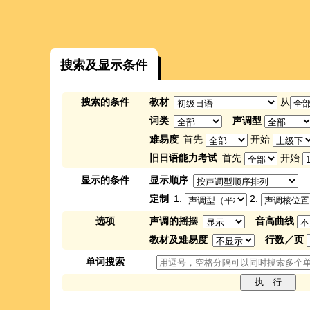
搜索及显示条件
搜索的条件
教材
从
词类
声调型
难易度
首先
开始
旧日语能力考试
首先
开始
显示的条件
显示顺序
定制
1.
2.
选项
声调的摇摆
音高曲线
教材及难易度
行数／页
单词搜索