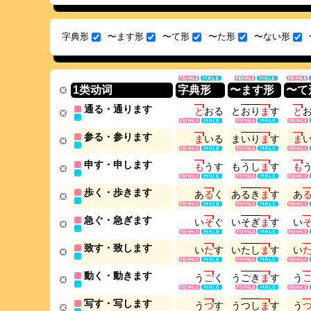
字典形
〜ます形
〜て形
〜た形
〜ない形
1类动词
字典形
〜ます形
〜て
通る・通ります
と
お
る
と
お
り
ま
す
と
参る・参ります
ま
い
る
ま
い
り
ま
す
ま
申す・申します
も
う
す
も
う
し
ま
す
も
歩く・歩きます
あ
る
く
あ
る
き
ま
す
あ
急ぐ・急ぎます
い
そ
ぐ
い
そ
ぎ
ま
す
い
致す・致します
い
た
す
い
た
し
ま
す
い
動く・動きます
う
ご
く
う
ご
き
ま
す
う
写す・写します
う
つ
す
う
つ
し
ま
す
う