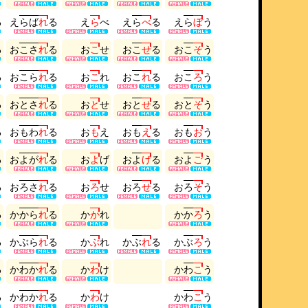
る
え
ら
ば
れ
る
え
ら
べ
え
ら
べ
る
え
ら
ぼ
う
る
お
こ
さ
れ
る
お
こ
せ
お
こ
せ
る
お
こ
そ
う
る
お
こ
ら
れ
る
お
こ
れ
お
こ
れ
る
お
こ
ろ
う
る
お
と
さ
れ
る
お
と
せ
お
と
せ
る
お
と
そ
う
る
お
も
わ
れ
る
お
も
え
お
も
え
る
お
も
お
う
る
お
よ
が
れ
る
お
よ
げ
お
よ
げ
る
お
よ
ご
う
る
お
ろ
さ
れ
る
お
ろ
せ
お
ろ
せ
る
お
ろ
そ
う
る
か
か
ら
れ
る
か
か
れ
か
か
ろ
う
る
か
ぶ
ら
れ
る
か
ぶ
れ
か
ぶ
れ
る
か
ぶ
ろ
う
る
か
わ
か
れ
る
か
わ
け
か
わ
こ
う
る
か
わ
か
れ
る
か
わ
け
か
わ
こ
う