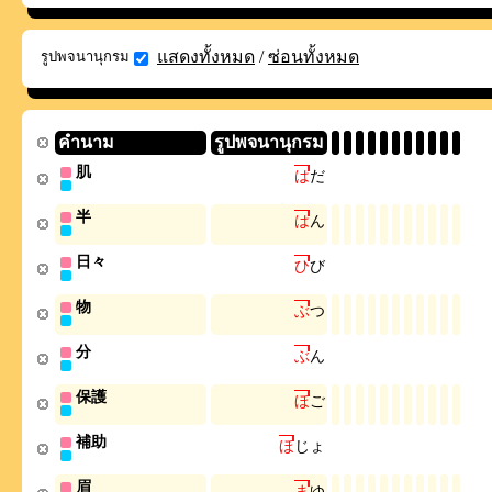
แสดงทั้งหมด
/
ซ่อนทั้งหมด
รูปพจนานุกรม
คำนาม
รูปพจนานุกรม
肌
は
だ
半
は
ん
日々
ひ
び
物
ぶ
つ
分
ぶ
ん
保護
ほ
ご
補助
ほ
じ
ょ
眉
ま
ゆ