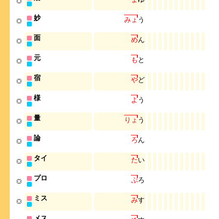
妙
み
ょ
う
面
め
ん
元
も
と
宿
や
ど
様
よ
う
量
り
ょ
う
論
ろ
ん
タイ
た
い
プロ
ぷ
ろ
ミス
み
す
メス