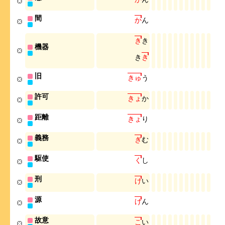
間
か
ん
き
き
機器
き
き
旧
き
ゅ
う
許可
き
ょ
か
距離
き
ょ
り
義務
ぎ
む
駆使
く
し
刑
け
い
源
げ
ん
故意
こ
い