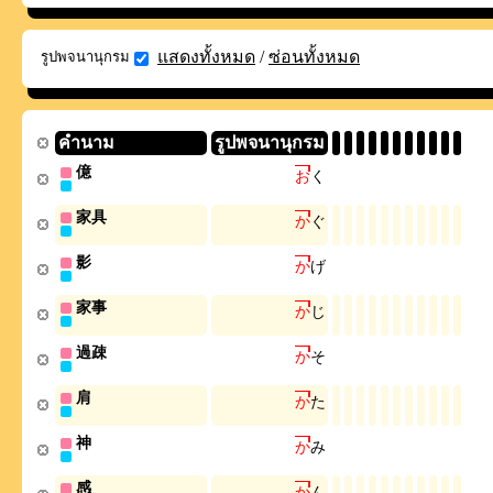
แสดงทั้งหมด
/
ซ่อนทั้งหมด
รูปพจนานุกรม
คำนาม
รูปพจนานุกรม
億
お
く
家具
か
ぐ
影
か
げ
家事
か
じ
過疎
か
そ
肩
か
た
神
か
み
感
か
ん