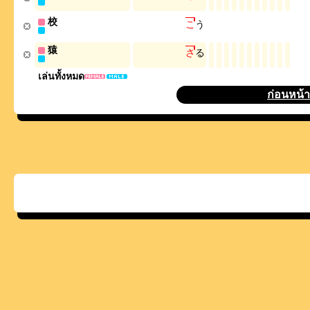
校
こ
う
猿
さ
る
เล่นทั้งหมด
ก่อนหน้า