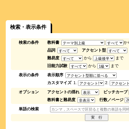
検索・表示条件
検索の条件
教科書
か
品詞
アクセント型
難易度
から
まで
旧能力試験
から
まで
表示の条件
表示順序
カスタマイズ
1.
2.
オプション
アクセントの揺れ
ピッチカーブ
教科書と難易度
行数／ページ
単語の検索