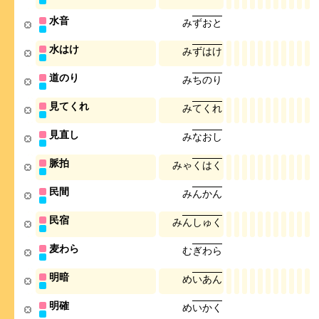
水音
み
ず
お
と
水はけ
み
ず
は
け
道のり
み
ち
の
り
見てくれ
み
て
く
れ
見直し
み
な
お
し
脈拍
み
ゃ
く
は
く
民間
み
ん
か
ん
民宿
み
ん
し
ゅ
く
麦わら
む
ぎ
わ
ら
明暗
め
い
あ
ん
明確
め
い
か
く