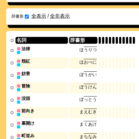
全表示
/
全非表示
辞書形
名詞
辞書形
法律
ほ
う
り
つ
頬紅
ほ
お
べ
に
妨害
ぼ
う
が
い
冒険
ぼ
う
け
ん
没頭
ぼ
っ
と
う
前向き
ま
え
む
き
幕開け
ま
く
あ
け
町並み
ま
ち
な
み