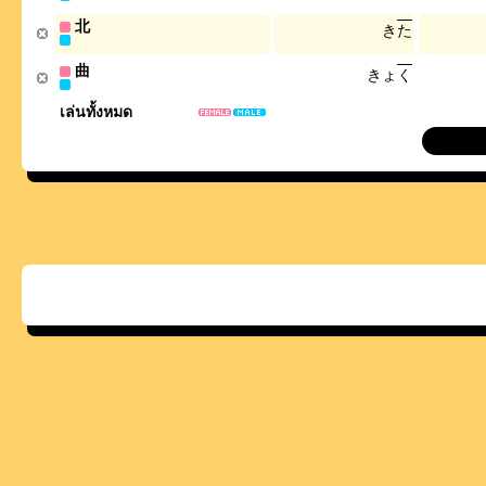
北
き
た
曲
き
ょ
く
เล่นทั้งหมด