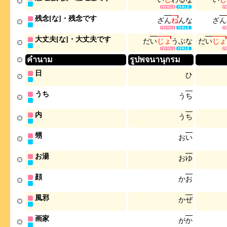
残念[な]・残念です
ざ
ん
ね
ん
な
ざ
ん
大丈夫[な]・大丈夫です
だ
い
じ
ょ
う
ぶ
な
だ
い
じ
ょ
คำนาม
รูปพจนานุกรม
日
ひ
うち
う
ち
内
う
ち
甥
お
い
お湯
お
ゆ
顔
か
お
風邪
か
ぜ
画家
が
か