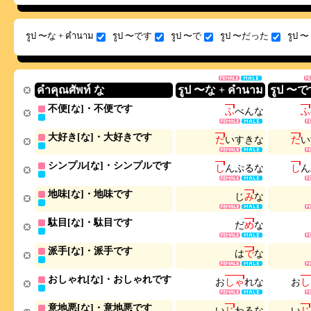
รูป 〜な + คำนาม
รูป 〜です
รูป 〜で
รูป 〜だった
รูป
คำคุณศัพท์ な
รูป 〜な + คำนาม
รูป 〜
不便[な]・不便です
ふ
べ
ん
な
ふ
大好き[な]・大好きです
だ
い
す
き
な
だ
い
シンプル[な]・シンプルです
し
ん
ぷ
る
な
し
ん
地味[な]・地味です
じ
み
な
駄目[な]・駄目です
だ
め
な
派手[な]・派手です
は
で
な
おしゃれ[な]・おしゃれです
お
し
ゃ
れ
な
お
し
意地悪[な]・意地悪です
い
じ
わ
る
な
い
じ