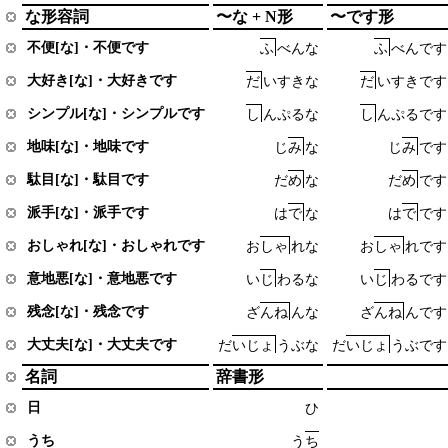
な形容詞
〜な + N形
〜です形
不便[な]・不便です
ふ
べ
ん
な
ふ
べ
ん
で
す
大好き[な]・大好きです
だ
い
す
き
な
だ
い
す
き
で
す
シンプル[な]・シンプルです
し
ん
ぷ
る
な
し
ん
ぷ
る
で
す
地味[な]・地味です
じ
み
な
じ
み
で
す
駄目[な]・駄目です
だ
め
な
だ
め
で
す
派手[な]・派手です
は
で
な
は
で
で
す
おしゃれ[な]・おしゃれです
お
し
ゃ
れ
な
お
し
ゃ
れ
で
す
意地悪[な]・意地悪です
い
じ
わ
る
な
い
じ
わ
る
で
す
残念[な]・残念です
ざ
ん
ね
ん
な
ざ
ん
ね
ん
で
す
大丈夫[な]・大丈夫です
だ
い
じ
ょ
う
ぶ
な
だ
い
じ
ょ
う
ぶ
で
す
名詞
辞書形
日
ひ
うち
う
ち