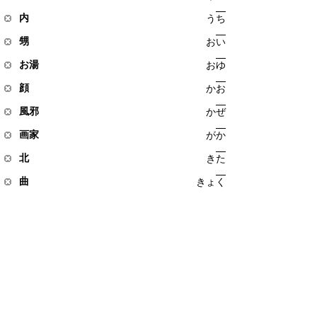
内
う
ち
甥
お
い
お湯
お
ゆ
顔
か
お
風邪
か
ぜ
画家
が
か
北
き
た
曲
き
ょ
く