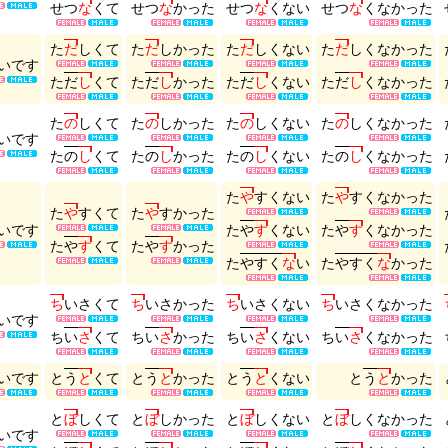
せ
つ
な
く
て
せ
つ
な
か
っ
た
せ
つ
な
く
な
い
せ
つ
な
く
な
か
っ
た
た
だ
し
く
て
た
だ
し
か
っ
た
た
だ
し
く
な
い
た
だ
し
く
な
か
っ
た
い
で
す
た
だ
し
く
て
た
だ
し
か
っ
た
た
だ
し
く
な
い
た
だ
し
く
な
か
っ
た
た
の
し
く
て
た
の
し
か
っ
た
た
の
し
く
な
い
た
の
し
く
な
か
っ
た
い
で
す
た
の
し
く
て
た
の
し
か
っ
た
た
の
し
く
な
い
た
の
し
く
な
か
っ
た
た
や
す
く
な
い
た
や
す
く
な
か
っ
た
た
や
す
く
て
た
や
す
か
っ
た
い
で
す
た
や
す
く
な
い
た
や
す
く
な
か
っ
た
た
や
す
く
て
た
や
す
か
っ
た
た
や
す
く
な
い
た
や
す
く
な
か
っ
た
ち
い
さ
く
て
ち
い
さ
か
っ
た
ち
い
さ
く
な
い
ち
い
さ
く
な
か
っ
た
い
で
す
ち
い
さ
く
て
ち
い
さ
か
っ
た
ち
い
さ
く
な
い
ち
い
さ
く
な
か
っ
た
い
で
す
と
う
と
く
て
と
う
と
か
っ
た
と
う
と
く
な
い
と
う
と
か
っ
た
と
ぼ
し
く
て
と
ぼ
し
か
っ
た
と
ぼ
し
く
な
い
と
ぼ
し
く
な
か
っ
た
い
で
す