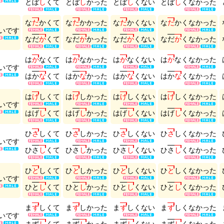
と
ぼ
し
く
て
と
ぼ
し
か
っ
た
と
ぼ
し
く
な
い
と
ぼ
し
く
な
か
っ
た
な
だ
か
く
て
な
だ
か
か
っ
た
な
だ
か
く
な
い
な
だ
か
く
な
か
っ
た
い
で
す
な
だ
か
く
て
な
だ
か
か
っ
た
な
だ
か
く
な
い
な
だ
か
く
な
か
っ
た
は
か
な
く
て
は
か
な
か
っ
た
は
か
な
く
な
い
は
か
な
く
な
か
っ
た
い
で
す
は
か
な
く
て
は
か
な
か
っ
た
は
か
な
く
な
い
は
か
な
く
な
か
っ
た
は
げ
し
く
て
は
げ
し
か
っ
た
は
げ
し
く
な
い
は
げ
し
く
な
か
っ
た
い
で
す
は
げ
し
く
て
は
げ
し
か
っ
た
は
げ
し
く
な
い
は
げ
し
く
な
か
っ
た
ひ
さ
し
く
て
ひ
さ
し
か
っ
た
ひ
さ
し
く
な
い
ひ
さ
し
く
な
か
っ
た
い
で
す
ひ
さ
し
く
て
ひ
さ
し
か
っ
た
ひ
さ
し
く
な
い
ひ
さ
し
く
な
か
っ
た
ひ
と
し
く
て
ひ
と
し
か
っ
た
ひ
と
し
く
な
い
ひ
と
し
く
な
か
っ
た
い
で
す
ひ
と
し
く
て
ひ
と
し
か
っ
た
ひ
と
し
く
な
い
ひ
と
し
く
な
か
っ
た
ま
ず
し
く
て
ま
ず
し
か
っ
た
ま
ず
し
く
な
い
ま
ず
し
く
な
か
っ
た
い
で
す