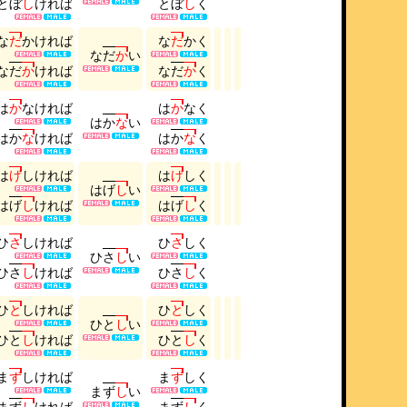
と
ぼ
し
け
れ
ば
と
ぼ
し
く
な
だ
か
け
れ
ば
な
だ
か
く
な
だ
か
い
な
だ
か
け
れ
ば
な
だ
か
く
は
か
な
け
れ
ば
は
か
な
く
は
か
な
い
は
か
な
け
れ
ば
は
か
な
く
は
げ
し
け
れ
ば
は
げ
し
く
は
げ
し
い
は
げ
し
け
れ
ば
は
げ
し
く
ひ
さ
し
け
れ
ば
ひ
さ
し
く
ひ
さ
し
い
ひ
さ
し
け
れ
ば
ひ
さ
し
く
ひ
と
し
け
れ
ば
ひ
と
し
く
ひ
と
し
い
ひ
と
し
け
れ
ば
ひ
と
し
く
ま
ず
し
け
れ
ば
ま
ず
し
く
ま
ず
し
い