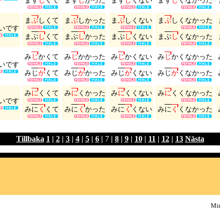
ま
ず
し
く
て
ま
ず
し
か
っ
た
ま
ず
し
く
な
い
ま
ず
し
く
な
か
っ
た
ま
ぶ
し
く
て
ま
ぶ
し
か
っ
た
ま
ぶ
し
く
な
い
ま
ぶ
し
く
な
か
っ
た
い
で
す
ま
ぶ
し
く
て
ま
ぶ
し
か
っ
た
ま
ぶ
し
く
な
い
ま
ぶ
し
く
な
か
っ
た
み
じ
か
く
て
み
じ
か
か
っ
た
み
じ
か
く
な
い
み
じ
か
く
な
か
っ
た
い
で
す
み
じ
か
く
て
み
じ
か
か
っ
た
み
じ
か
く
な
い
み
じ
か
く
な
か
っ
た
み
に
く
く
て
み
に
く
か
っ
た
み
に
く
く
な
い
み
に
く
く
な
か
っ
た
い
で
す
み
に
く
く
て
み
に
く
か
っ
た
み
に
く
く
な
い
み
に
く
く
な
か
っ
た
Tillbaka
1
|
2
|
3
|
4
|
5
|
6
|
7
|
8
|
9
|
10
|
11
|
12
|
13
Nästa
Min