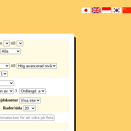
ån
till
till
3.
jdskontur
Rader/sida