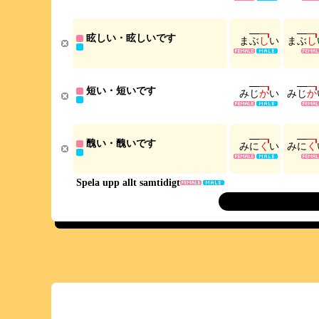
眩しい・眩しいです
ま
ぶ
し
い
ま
ぶ
し
短い・短いです
み
じ
か
い
み
じ
か
醜い・醜いです
み
に
く
い
み
に
く
Spela upp allt samtidigt