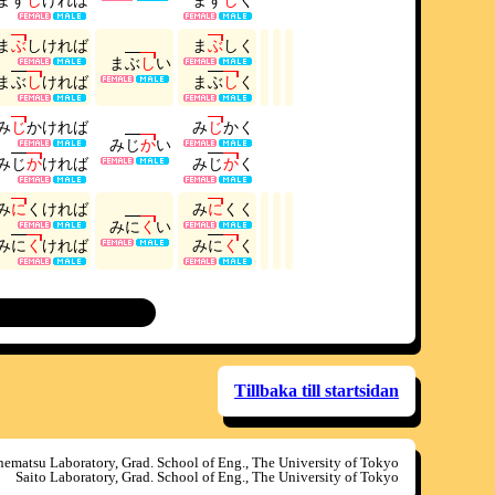
ま
ず
し
け
れ
ば
ま
ず
し
く
ま
ぶ
し
け
れ
ば
ま
ぶ
し
く
ま
ぶ
し
い
ま
ぶ
し
け
れ
ば
ま
ぶ
し
く
み
じ
か
け
れ
ば
み
じ
か
く
み
じ
か
い
み
じ
か
け
れ
ば
み
じ
か
く
み
に
く
け
れ
ば
み
に
く
く
み
に
く
い
み
に
く
け
れ
ば
み
に
く
く
Tillbaka till startsidan
ematsu Laboratory, Grad. School of Eng., The University of Tokyo
Saito Laboratory, Grad. School of Eng., The University of Tokyo