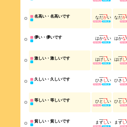
名高い・名高いです
な
だ
か
い
な
だ
か
儚い・儚いです
は
か
な
い
は
か
な
激しい・激しいです
は
げ
し
い
は
げ
し
久しい・久しいです
ひ
さ
し
い
ひ
さ
し
等しい・等しいです
ひ
と
し
い
ひ
と
し
貧しい・貧しいです
ま
ず
し
い
ま
ず
し