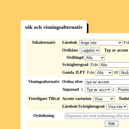
sök och visningsalternativ
Sökalternativ
Lärobok
Fr
Ordklass
Typ av accent
Ordlängd
Svårighetsgrad
Från
Gamla JLPT
Från
till
Visningsalternativ
Ordna efter
Anpassad
1.
2.
Ytterligare Tillval
Accent-variation
Tonhö
Lärobok/Svårighetsgrad
Ordsökning