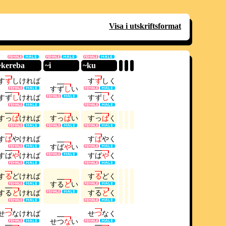
Visa i utskriftsformat
~kereba
~i
~ku
す
ず
し
け
れ
ば
す
ず
し
く
す
ず
し
い
す
ず
し
け
れ
ば
す
ず
し
く
す
っ
ぱ
け
れ
ば
す
っ
ぱ
い
す
っ
ぱ
く
す
ば
や
け
れ
ば
す
ば
や
く
す
ば
や
い
す
ば
や
け
れ
ば
す
ば
や
く
す
る
ど
け
れ
ば
す
る
ど
く
す
る
ど
い
す
る
ど
け
れ
ば
す
る
ど
く
せ
つ
な
け
れ
ば
せ
つ
な
く
せ
つ
な
い