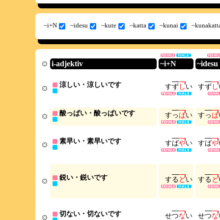
~i+N
~idesu
~kute
~katta
~kunai
~kunakatt
i-adjektiv
~i+N
~idesu
涼しい・涼しいです
す
ず
し
い
す
ず
し
酸っぱい・酸っぱいです
す
っ
ぱ
い
す
っ
ぱ
素早い・素早いです
す
ば
や
い
す
ば
や
鋭い・鋭いです
す
る
ど
い
す
る
ど
切ない・切ないです
せ
つ
な
い
せ
つ
な