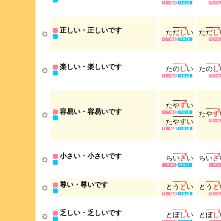
正しい・正しいです
た
だ
し
い
た
だ
し
楽しい・楽しいです
た
の
し
い
た
の
し
た
や
す
い
容易い・容易いです
た
や
す
た
や
す
い
小さい・小さいです
ち
い
さ
い
ち
い
さ
尊い・尊いです
と
う
と
い
と
う
と
乏しい・乏しいです
と
ぼ
し
い
と
ぼ
し