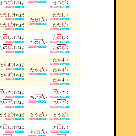
せ
つ
な
け
れ
ば
せ
つ
な
く
た
だ
し
け
れ
ば
た
だ
し
く
た
だ
し
い
た
だ
し
け
れ
ば
た
だ
し
く
た
の
し
け
れ
ば
た
の
し
く
た
の
し
い
た
の
し
け
れ
ば
た
の
し
く
た
や
す
く
た
や
す
け
れ
ば
た
や
す
い
た
や
す
く
た
や
す
け
れ
ば
た
や
す
く
ち
い
さ
け
れ
ば
ち
い
さ
く
ち
い
さ
い
ち
い
さ
け
れ
ば
ち
い
さ
く
と
う
と
け
れ
ば
と
う
と
い
と
う
と
く
と
ぼ
し
け
れ
ば
と
ぼ
し
く
と
ぼ
し
い