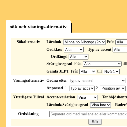
sök och visningsalternativ
Sökalternativ
Lärobok
Från
Ordklass
Typ av accent
Ordlängd
Svårighetsgrad
Från
til
Gamla JLPT
Från
till
Visningsalternativ
Ordna efter
Anpassad
1.
2.
Ytterligare Tillval
Accent-variation
Tonhöjdskont
Lärobok/Svårighetsgrad
Rader/
Ordsökning