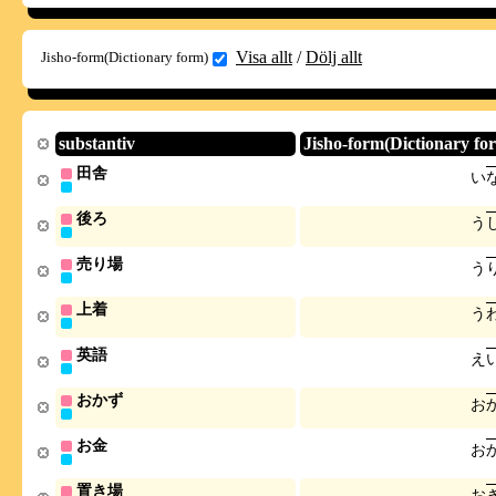
Visa allt
/
Dölj allt
Jisho-form(Dictionary form)
substantiv
Jisho-form(Dictionary fo
田舎
い
後ろ
う
売り場
う
上着
う
英語
え
おかず
お
お金
お
置き場
お