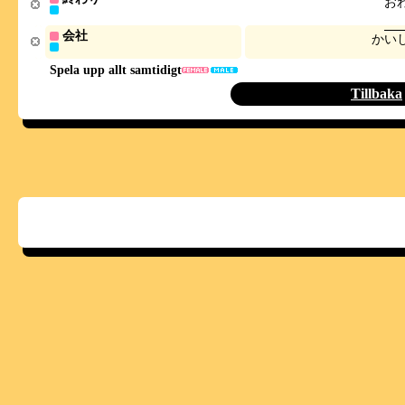
お
会社
か
い
Spela upp allt samtidigt
Tillbaka