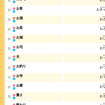
お客
お
き
お酒
お
お皿
お
お城
お
お宅
お
夫
お
お釣り
お
お寺
お
お腹
お
重さ
お
終わり