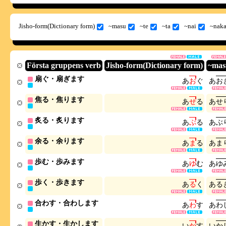
Jisho-form(Dictionary form)
~masu
~te
~ta
~nai
~naka
Första gruppens verb
Jisho-form(Dictionary form)
~mas
扇ぐ・扇ぎます
あ
お
ぐ
あ
お
焦る・焦ります
あ
せ
る
あ
せ
炙る・炙ります
あ
ぶ
る
あ
ぶ
余る・余ります
あ
ま
る
あ
ま
歩む・歩みます
あ
ゆ
む
あ
ゆ
歩く・歩きます
あ
る
く
あ
る
合わす・合わします
あ
わ
す
あ
わ
生かす・生かします
い
か
す
い
か