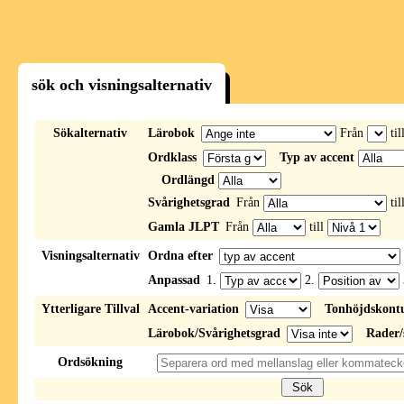
sök och visningsalternativ
Sökalternativ
Lärobok
Från
til
Ordklass
Typ av accent
Ordlängd
Svårighetsgrad
Från
til
Gamla JLPT
Från
till
Visningsalternativ
Ordna efter
Anpassad
1.
2.
Ytterligare Tillval
Accent-variation
Tonhöjdskont
Lärobok/Svårighetsgrad
Rader/
Ordsökning