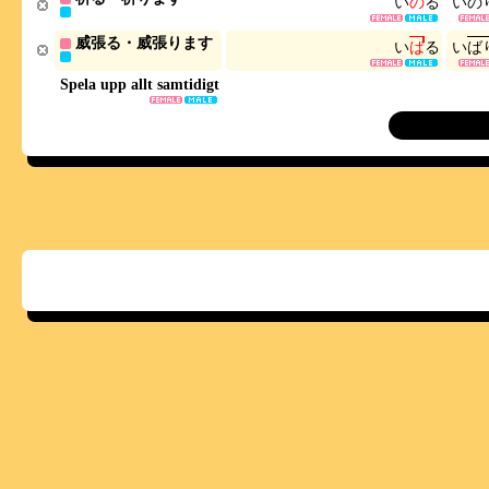
い
の
る
い
の
威張る・威張ります
い
ば
る
い
ば
Spela upp allt samtidigt