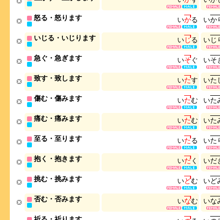
怒る・怒ります
い
か
る
い
か
いじる・いじります
い
じ
る
い
じ
急ぐ・急ぎます
い
そ
ぐ
い
そ
致す・致します
い
た
す
い
た
傷む・傷みます
い
た
む
い
た
痛む・痛みます
い
た
む
い
た
至る・至ります
い
た
る
い
た
抱く・抱きます
い
だ
く
い
だ
挑む・挑みます
い
ど
む
い
ど
否む・否みます
い
な
む
い
な
祈る・祈ります