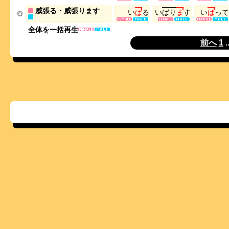
威張る・威張ります
い
ば
る
い
ば
り
ま
す
い
ば
っ
て
全体を一括再生
前へ
1
.