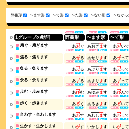
辞書形
〜ます形
〜て形
〜た形
〜ない形
〜なかっ
1グループの動詞
辞書形
〜ます形
〜て形
扇ぐ・扇ぎます
あ
お
ぐ
あ
お
ぎ
ま
す
あ
お
い
で
焦る・焦ります
あ
せ
る
あ
せ
り
ま
す
あ
せ
っ
て
炙る・炙ります
あ
ぶ
る
あ
ぶ
り
ま
す
あ
ぶ
っ
て
余る・余ります
あ
ま
る
あ
ま
り
ま
す
あ
ま
っ
て
歩む・歩みます
あ
ゆ
む
あ
ゆ
み
ま
す
あ
ゆ
ん
で
歩く・歩きます
あ
る
く
あ
る
き
ま
す
あ
る
い
て
合わす・合わします
あ
わ
す
あ
わ
し
ま
す
あ
わ
し
て
生かす・生かします
い
か
す
い
か
し
ま
す
い
か
し
て