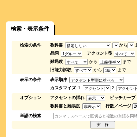
検索・表示条件
検索の条件
教科書
から
品詞
アクセント型
難易度
から
まで
旧能力試験
から
まで
表示の条件
表示順序
カスタマイズ
1.
2.
オプション
アクセントの揺れ
ピッチカーブ
教科書と難易度
行数／ページ
単語の検索