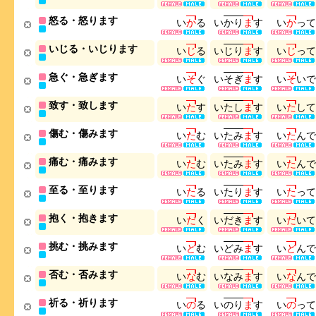
怒る・怒ります
い
か
る
い
か
り
ま
す
い
か
っ
て
いじる・いじります
い
じ
る
い
じ
り
ま
す
い
じ
っ
て
急ぐ・急ぎます
い
そ
ぐ
い
そ
ぎ
ま
す
い
そ
い
で
致す・致します
い
た
す
い
た
し
ま
す
い
た
し
て
傷む・傷みます
い
た
む
い
た
み
ま
す
い
た
ん
で
痛む・痛みます
い
た
む
い
た
み
ま
す
い
た
ん
で
至る・至ります
い
た
る
い
た
り
ま
す
い
た
っ
て
抱く・抱きます
い
だ
く
い
だ
き
ま
す
い
だ
い
て
挑む・挑みます
い
ど
む
い
ど
み
ま
す
い
ど
ん
で
否む・否みます
い
な
む
い
な
み
ま
す
い
な
ん
で
祈る・祈ります
い
の
る
い
の
り
ま
す
い
の
っ
て