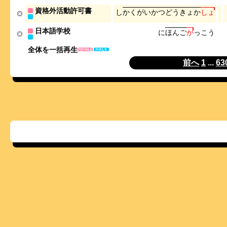
資格外活動許可書
し
か
く
が
い
か
つ
ど
う
き
ょ
か
し
ょ
日本語学校
に
ほ
ん
ご
が
っ
こ
う
全体を一括再生
前へ
1
...
63