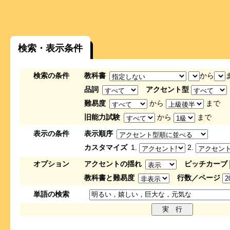
検索・表示条件
検索の条件
教科書
から
品詞
アクセント型
難易度
から
まで
旧能力試験
から
まで
表示の条件
表示順序
カスタマイズ
1.
2.
オプション
アクセントの揺れ
ピッチカーブ
教科書と難易度
行数／ページ
単語の検索