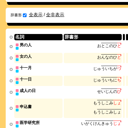
全表示
/
全非表示
辞書形
名詞
辞書形
男の人
お
と
こ
の
ひ
と
女の人
お
ん
な
の
ひ
と
十一月
じ
ゅ
う
い
ち
が
つ
十一日
じ
ゅ
う
い
ち
に
ち
成人の日
せ
い
じ
ん
の
ひ
も
う
し
こ
み
し
ょ
申込書
も
う
し
こ
み
し
ょ
医学研究所
い
が
く
け
ん
き
ゅ
う
じ
ょ