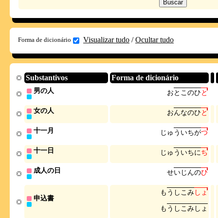
Visualizar tudo
/
Ocultar tudo
Forma de dicionário
Substantivos
Forma de dicionário
男の人
お
と
こ
の
ひ
と
女の人
お
ん
な
の
ひ
と
十一月
じ
ゅ
う
い
ち
が
つ
十一日
じ
ゅ
う
い
ち
に
ち
成人の日
せ
い
じ
ん
の
ひ
も
う
し
こ
み
し
ょ
申込書
も
う
し
こ
み
し
ょ