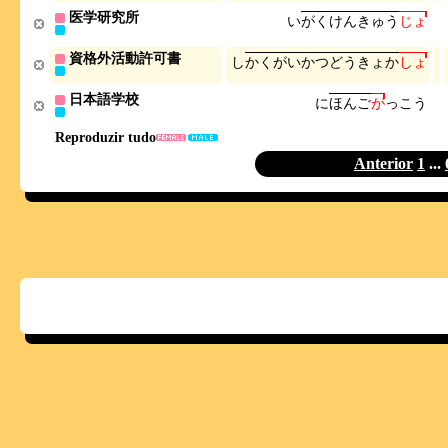
医学研究所
い
が
く
け
ん
き
ゅ
う
じ
ょ
資格外活動許可書
し
か
く
が
い
か
つ
ど
う
き
ょ
か
し
ょ
日本語学校
に
ほ
ん
ご
が
っ
こ
う
Reproduzir tudo
Anterior
1
...