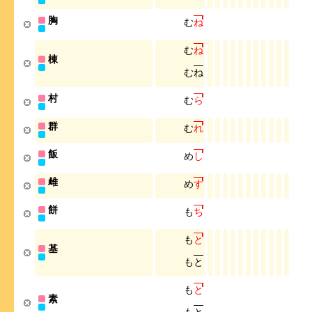
胸
む
ね
む
ね
棟
む
ね
村
む
ら
群
む
れ
飯
め
し
雌
め
す
餅
も
ち
も
と
基
も
と
も
と
素