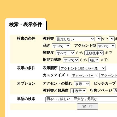
検索・表示条件
検索の条件
教科書
から
品詞
アクセント型
難易度
から
まで
旧能力試験
から
まで
表示の条件
表示順序
カスタマイズ
1.
2.
オプション
アクセントの揺れ
ピッチカーブ
教科書と難易度
行数／ページ
単語の検索