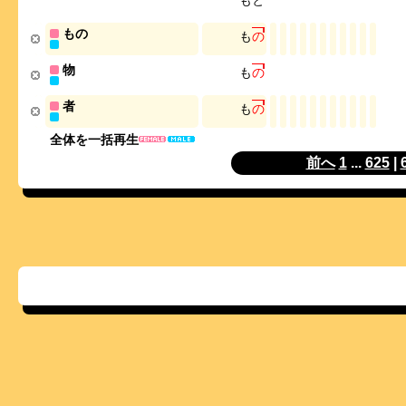
も
と
もの
も
の
物
も
の
者
も
の
全体を一括再生
前へ
1
...
625
|