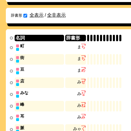
全表示
/
全非表示
辞書形
名詞
辞書形
町
ま
ち
街
ま
ち
豆
ま
め
店
み
せ
みな
み
な
峰
み
ね
耳
み
み
脈
み
ゃ
く