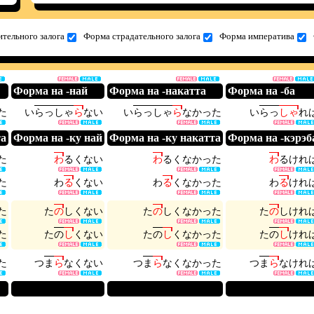
тельного залога
Форма страдательного залога
Форма императива
Форма на -най
Форма на -накатта
Форма на -ба
た
い
ら
っ
し
ゃ
ら
な
い
い
ら
っ
し
ゃ
ら
な
か
っ
た
い
ら
っ
し
ゃ
れ
та
Форма на -ку най
Форма на -ку накатта
Форма на -кэрэб
た
わ
る
く
な
い
わ
る
く
な
か
っ
た
わ
る
け
れ
た
わ
る
く
な
い
わ
る
く
な
か
っ
た
わ
る
け
れ
た
た
の
し
く
な
い
た
の
し
く
な
か
っ
た
た
の
し
け
れ
た
た
の
し
く
な
い
た
の
し
く
な
か
っ
た
た
の
し
け
れ
た
つ
ま
ら
な
く
な
い
つ
ま
ら
な
く
な
か
っ
た
つ
ま
ら
な
け
れ