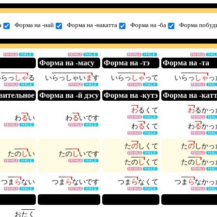
а
Форма на -най
Форма на -накатта
Форма на -ба
Форма побуди
Форма на -масу
Форма на -тэ
Форма на -та
い
ら
っ
し
ゃ
る
い
ら
っ
し
ゃ
い
ま
す
い
ら
っ
し
ゃ
っ
て
い
ら
っ
し
ゃ
っ
вительное
Форма на -й дэсу
Форма на -кутэ
Форма на -кат
わ
る
く
て
わ
る
か
っ
わ
る
い
わ
る
い
で
す
わ
る
く
て
わ
る
か
っ
た
の
し
く
て
た
の
し
か
っ
た
の
し
い
た
の
し
い
で
す
た
の
し
く
て
た
の
し
か
っ
つ
ま
ら
な
い
つ
ま
ら
な
い
で
す
つ
ま
ら
な
く
て
つ
ま
ら
な
か
っ
お
た
く