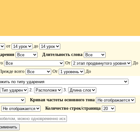
от
до
дарения
Длительность слова
го
От
До
режде всего
От
До
2.
3.
Кривая частоты основного тона
Количество строк/страница