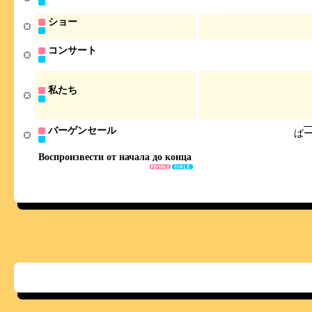
ショー
コンサート
私たち
バーゲンセール
ば
Воспроизвести от начала до конца