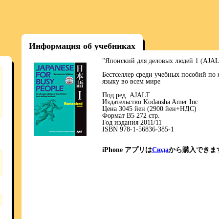
Информация об учебниках
"Японский для деловых людей 1 (AJAL
Бестселлер среди учебных пособий по
языку во всем мире
Под ред. AJALT
Издательство Kodansha Amer Inc
Цена 3045 йен (2900 йен+НДС)
Формат В5 272 стр.
Год издания 2011/11
ISBN 978-1-56836-385-1
iPhone アプリは
Сюда
から購入できま