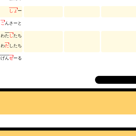
し
ょ
ー
こ
ん
さ
ー
と
わ
た
し
た
ち
わ
た
し
た
ち
ー
げ
ん
せ
ー
る