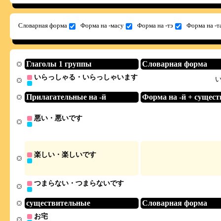
Словарная форма
Форма на -масу
Форма на -тэ
Форма на -т
Глаголы 1 группы
Словарная форма
いらっしゃる・いらっしゃいます
Прилагательные на -й
Форма на -й + сущест
悪い・悪いです
楽しい・楽しいです
つまらない・つまらないです
существительные
Словарная форма
お宅