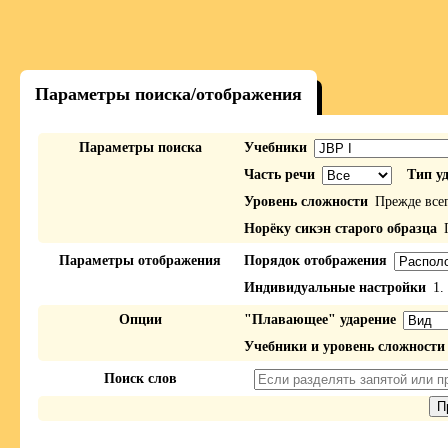
Параметры поиска/отображения
Параметры поиска
Учебники
Часть речи
Тип у
Уровень сложности
Прежде все
Норёку сикэн старого образца
П
Параметры отображения
Порядок отображения
Индивидуальные настройки
1.
Опции
"Плавающее" ударение
Учебники и уровень сложности
Поиск слов